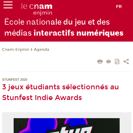
FR
École nation
ale du jeu et des
médias
interactifs
numériques
Cnam-Enjmin
Agenda
STUNFEST 2025
3 jeux étudiants sélectionnés au
Stunfest Indie Awards