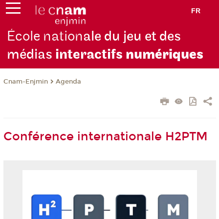
FR
École nation
ale du jeu et des
médias
interactifs
numériques
Cnam-Enjmin
Agenda
Conférence internationale H2PTM