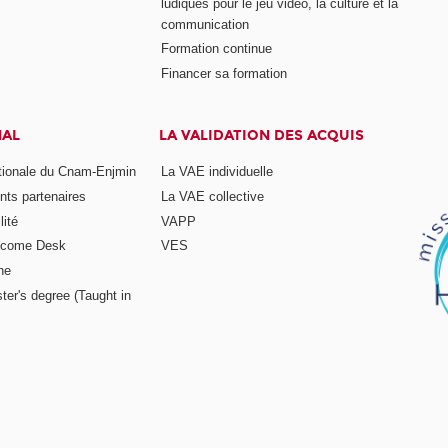
ludiques pour le jeu vidéo, la culture et la
communication
Formation continue
Financer sa formation
NAL
LA VALIDATION DES ACQUIS
ationale du Cnam-Enjmin
La VAE individuelle
nts partenaires
La VAE collective
ité
VAPP
elcome Desk
VES
ne
ter's degree (Taught in