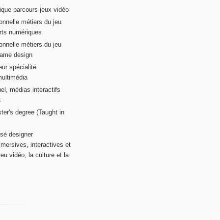
ique parcours jeux vidéo
onnelle métiers du jeu
rts numériques
onnelle métiers du jeu
game design
ur spécialité
multimédia
el, médias interactifs
x
ter's degree (Taught in
sé designer
mersives, interactives et
eu vidéo, la culture et la