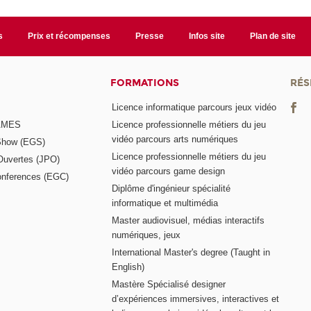
s
Prix et récompenses
Presse
Infos site
Plan de site
FORMATIONS
RÉS
Licence informatique parcours jeux vidéo
GAMES
Licence professionnelle métiers du jeu
vidéo parcours arts numériques
Show (EGS)
Licence professionnelle métiers du jeu
Ouvertes (JPO)
vidéo parcours game design
nferences (EGC)
Diplôme d'ingénieur spécialité
informatique et multimédia
Master audiovisuel, médias interactifs
numériques, jeux
International Master's degree (Taught in
English)
Mastère Spécialisé designer
d’expériences immersives, interactives et