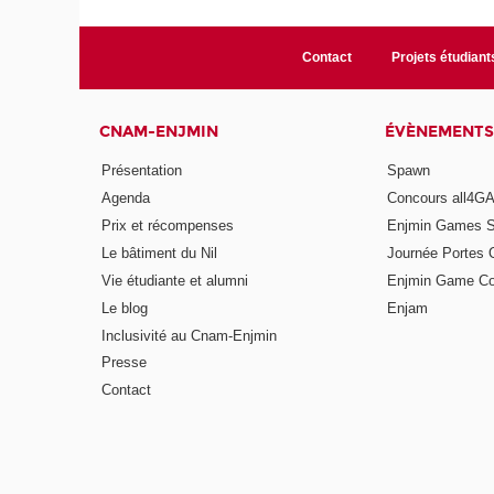
Contact
Projets étudiant
CNAM-ENJMIN
ÉVÈNEMENTS
Présentation
Spawn
Agenda
Concours all4
Prix et récompenses
Enjmin Games 
Le bâtiment du Nil
Journée Portes 
Vie étudiante et alumni
Enjmin Game Co
Le blog
Enjam
Inclusivité au Cnam-Enjmin
Presse
Contact