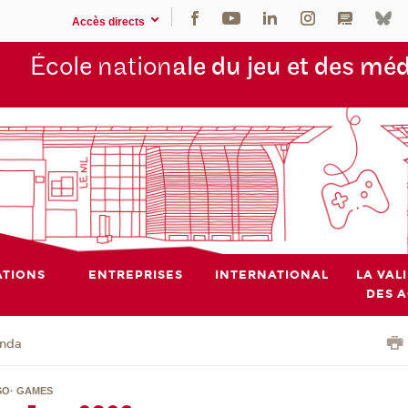
Accès directs
École nation
ale du jeu et des mé
TIONS
ENTREPRISES
INTERNATIONAL
LA VAL
DES 
nda
SO· GAMES