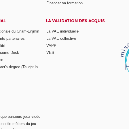
Financer sa formation
NAL
LA VALIDATION DES ACQUIS
ationale du Cnam-Enjmin
La VAE individuelle
nts partenaires
La VAE collective
ité
VAPP
elcome Desk
VES
ne
ter's degree (Taught in
ique parcours jeux vidéo
onnelle métiers du jeu