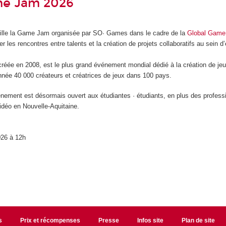
me Jam 2026
lle la Game Jam organisée par SO· Games dans le cadre de la
Global Gam
ser les rencontres entre talents et la création de projets collaboratifs au sein d
éée en 2008, est le plus grand événement mondial dédié à la création de jeux
ée 40 000 créateurs et créatrices de jeux dans 100 pays.
vénement est désormais ouvert aux étudiantes · étudiants, en plus des professi
idéo en Nouvelle-Aquitaine.
026 à 12h
s
Prix et récompenses
Presse
Infos site
Plan de site