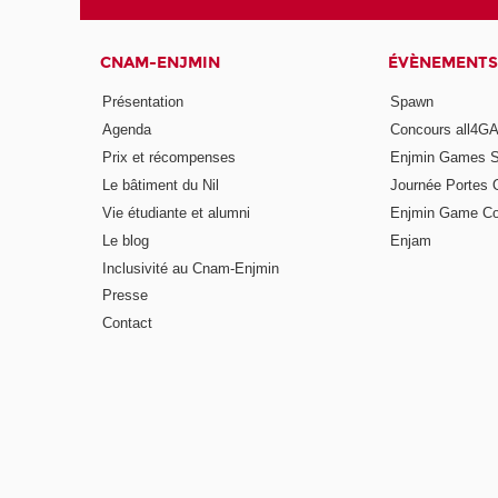
CNAM-ENJMIN
ÉVÈNEMENTS
Présentation
Spawn
Agenda
Concours all4
Prix et récompenses
Enjmin Games 
Le bâtiment du Nil
Journée Portes 
Vie étudiante et alumni
Enjmin Game Co
Le blog
Enjam
Inclusivité au Cnam-Enjmin
Presse
Contact