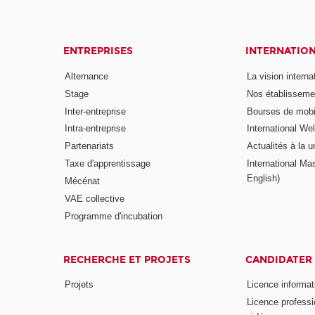
ENTREPRISES
INTERNATIO
Alternance
La vision intern
Stage
Nos établisseme
Inter-entreprise
Bourses de mobil
Intra-entreprise
International W
Partenariats
Actualités à la u
Taxe d'apprentissage
International Mas
English)
Mécénat
VAE collective
Programme d'incubation
RECHERCHE ET PROJETS
CANDIDATER
Projets
Licence informat
Licence professi