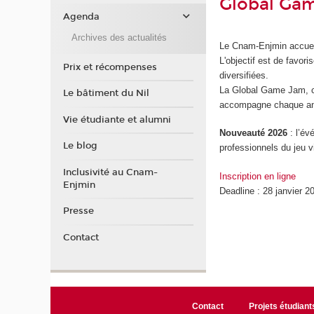
Global Ga
Agenda
Archives des actualités
Le Cnam-Enjmin accuei
L'objectif est de favori
Prix et récompenses
diversifiées.
La Global Game Jam, cr
Le bâtiment du Nil
accompagne chaque ann
Vie étudiante et alumni
Nouveauté 2026
: l’é
Le blog
professionnels du jeu v
Inclusivité au Cnam-
Inscription en ligne
Enjmin
Deadline : 28 janvier 2
Presse
Contact
Contact
Projets étudiant