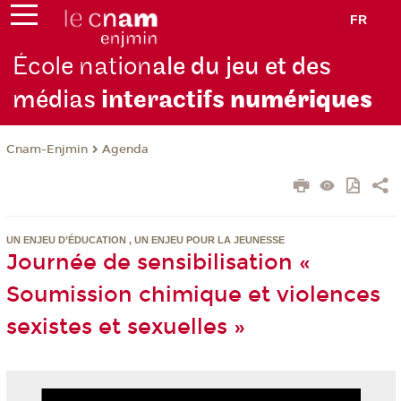
FR
École nation
ale du jeu et des
médias
interactifs
numériques
Cnam-Enjmin
Agenda
UN ENJEU D’ÉDUCATION , UN ENJEU POUR LA JEUNESSE
Journée de sensibilisation «
Soumission chimique et violences
sexistes et sexuelles »