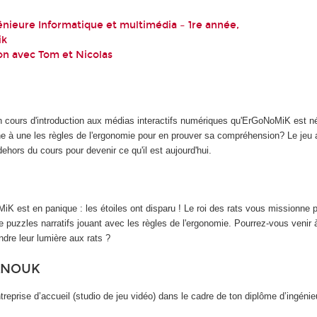
énieure Informatique et multimédia – 1re année,
ik
on avec Tom et Nicolas
un cours d'introduction aux médias interactifs numériques qu'ErGoNoMiK est n
e à une les règles de l'ergonomie pour en prouver sa compréhension? Le jeu 
hors du cours pour devenir ce qu'il est aujourd'hui.
 est en panique : les étoiles ont disparu ! Le roi des rats vous missionne p
e puzzles narratifs jouant avec les règles de l'ergonomie. Pourrez-vous venir 
ndre leur lumière aux rats ?
ANOUK
treprise d’accueil (studio de jeu vidéo) dans le cadre de ton diplôme d’ingénie