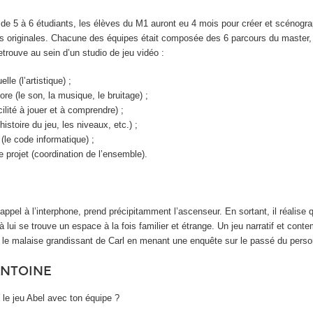
 de 5 à 6 étudiants, les élèves du M1 auront eu 4 mois pour créer et scénogra
es originales. Chacune des équipes était composée des 6 parcours du master,
etrouve au sein d’un studio de jeu vidéo :
lle (l’artistique) ;
re (le son, la musique, le bruitage) ;
cilité à jouer et à comprendre) ;
’histoire du jeu, les niveaux, etc.) ;
(le code informatique) ;
projet (coordination de l’ensemble).
appel à l’interphone, prend précipitamment l’ascenseur. En sortant, il réalise qu
 à lui se trouve un espace à la fois familier et étrange. Un jeu narratif et conte
r le malaise grandissant de Carl en menant une enquête sur le passé du pers
ANTOINE
le jeu Abel avec ton équipe ?