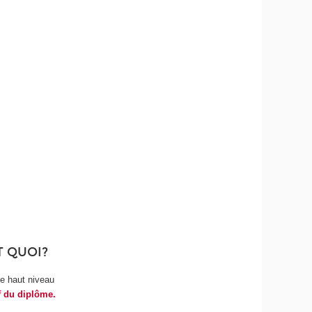
T QUOI?
de haut niveau
if du diplôme.