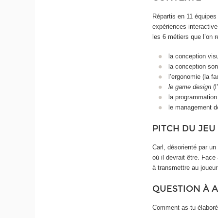
Répartis en 11 équipes
expériences interactiv
les 6 métiers que l’on r
la conception visue
la conception sono
l’ergonomie (la fa
le game design
(l
la programmation 
le management de 
PITCH DU JEU
Carl, désorienté par un 
où il devrait être. Face
à transmettre au joueu
QUESTION À 
Comment as-tu élaboré 