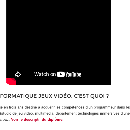
NFORMATIQUE JEUX VIDÉO, C’EST QUOI ?
e en trois ans destiné à acquérir les compétences d’un programmeur dans les
s (studio de jeu vidéo, multimédia, département technologies immersives d’un
 à bac.
Voir le descriptif du diplôme.