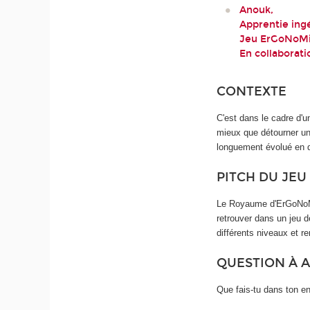
Anouk,
Apprentie ing
Jeu ErGoNoM
En collaborati
CONTEXTE
C'est dans le cadre d'
mieux que détourner un
longuement évolué en de
PITCH DU JEU
Le Royaume d'ErGoNoMiK
retrouver dans un jeu d
différents niveaux et re
QUESTION À 
Que fais-tu dans ton en