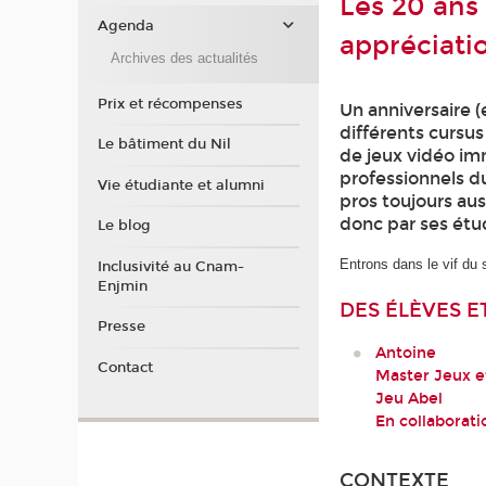
Les 20 ans
Agenda
appréciati
Archives des actualités
Prix et récompenses
Un anniversaire 
différents cursus
Le bâtiment du Nil
de jeux vidéo im
professionnels d
Vie étudiante et alumni
pros toujours au
donc par ses étud
Le blog
Entrons dans le vif du 
Inclusivité au Cnam-
Enjmin
DES ÉLÈVES E
Presse
Antoine
Contact
Master Jeux et
Jeu Abel
En collaborati
CONTEXTE