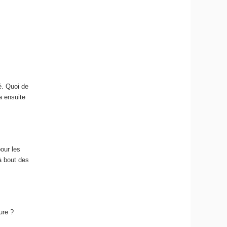
é. Quoi de
a ensuite
our les
à bout des
ure ?