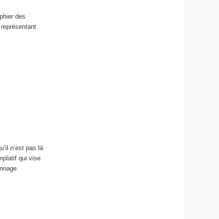
phier des
 représentant
’il n’est pas là
mplatif qui vise
onnage.