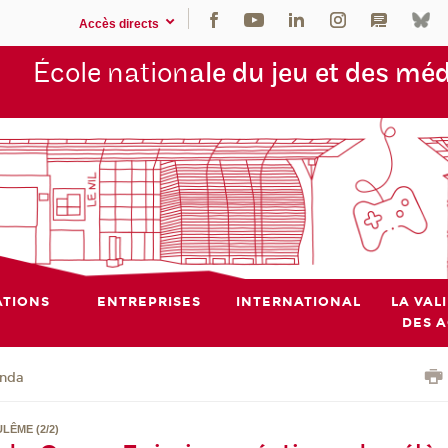
Accès directs
École nation
ale du jeu et des mé
TIONS
ENTREPRISES
INTERNATIONAL
LA VAL
DES 
nda
LÊME (2/2)