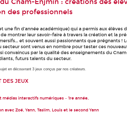
 du Cnam-Enjmin : créations des élèv
on des professionnels
(et une fin d’année académique) qui a permis aux élèves 
 de montrer leur savoir-faire à travers la création et la pr
mersifs… et souvent aussi passionnants que prégnants ! 
u secteur sont venus en nombre pour tester ces nouveau
ssi convaincus par la qualité des enseignements du Cnam
iants, futurs talents du secteur.
sujet en découvrant 3 jeux conçus par nos créateurs.
T DES JEUX
 médias interactifs numériques – 1re année,
on avec Zoé, Yann, Taslim, Louis et le second Yann