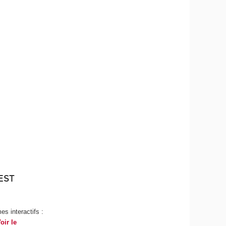
EST
s interactifs :
oir le