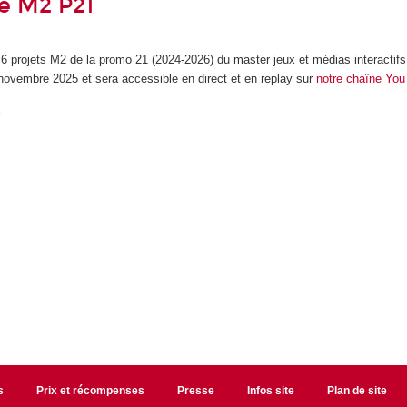
e M2 P21
6 projets M2 de la promo 21 (2024-2026) du master jeux et médias interactif
 novembre 2025 et sera accessible en direct et en replay sur
notre chaîne Yo
r
s
Prix et récompenses
Presse
Infos site
Plan de site