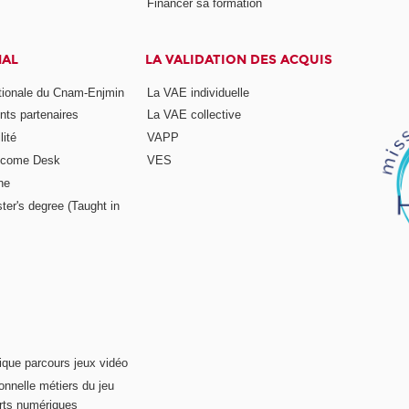
Financer sa formation
NAL
LA VALIDATION DES ACQUIS
ationale du Cnam-Enjmin
La VAE individuelle
nts partenaires
La VAE collective
ité
VAPP
elcome Desk
VES
ne
ter's degree (Taught in
ique parcours jeux vidéo
onnelle métiers du jeu
rts numériques