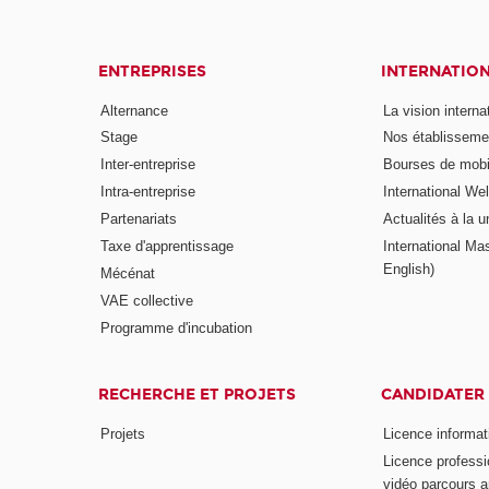
ENTREPRISES
INTERNATIO
Alternance
La vision intern
Stage
Nos établisseme
Inter-entreprise
Bourses de mobil
Intra-entreprise
International W
Partenariats
Actualités à la u
Taxe d'apprentissage
International Mas
English)
Mécénat
VAE collective
Programme d'incubation
RECHERCHE ET PROJETS
CANDIDATER
Projets
Licence informat
Licence professi
vidéo parcours a