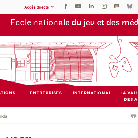
Accès directs
École nation
ale du jeu et des mé
TIONS
ENTREPRISES
INTERNATIONAL
LA VAL
DES 
nda