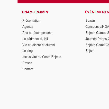
CNAM-ENJMIN
ÉVÈNEMENTS
Présentation
Spawn
Agenda
Concours all4
Prix et récompenses
Enjmin Games 
Le bâtiment du Nil
Journée Portes 
Vie étudiante et alumni
Enjmin Game Co
Le blog
Enjam
Inclusivité au Cnam-Enjmin
Presse
Contact