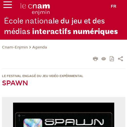
FR
École nation
ale du jeu et des
médias
interactifs
numériques
Cnam-Enjmin
Agenda
LE FESTIVAL ENGAGÉ DU JEU VIDÉO EXPÉRIMENTAL
SPAWN