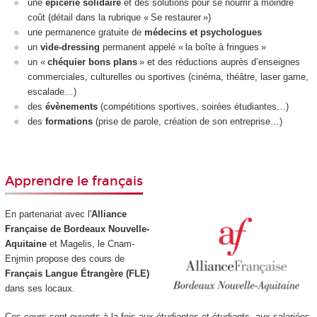
une
épicerie solidaire
et des solutions pour se nourrir à moindre
coût (détail dans la rubrique « Se restaurer »)
une permanence gratuite de
médecins et psychologues
un
vide-dressing
permanent appelé « la boîte à fringues »
un «
chéquier bons plans
» et des réductions auprès d’enseignes
commerciales, culturelles ou sportives (cinéma, théâtre, laser game,
escalade…)
des
évènements
(compétitions sportives, soirées étudiantes…)
des
formations
(prise de parole, création de son entreprise…)
Apprendre le français
En partenariat avec l'
Alliance
Française de Bordeaux Nouvelle-
Aquitaine
et Magelis, le Cnam-
Enjmin propose des cours de
Français Langue Étrangère (FLE)
dans ses locaux.
Ces cours sont ouverts à la fois aux étudiantes et étudiants, aux salariées