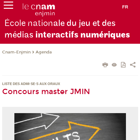
FR
École nation
ale du jeu et des
médias
interactifs
numériques
Cnam-Enjmin
Agenda
LISTE DES ADMI·SE·S AUX ORAUX
Concours master JMIN