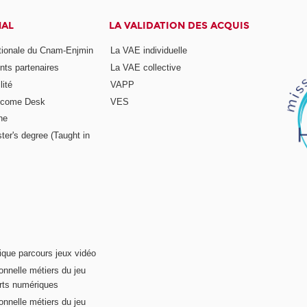
NAL
LA VALIDATION DES ACQUIS
ationale du Cnam-Enjmin
La VAE individuelle
nts partenaires
La VAE collective
ité
VAPP
elcome Desk
VES
ne
ter's degree (Taught in
ique parcours jeux vidéo
onnelle métiers du jeu
rts numériques
onnelle métiers du jeu