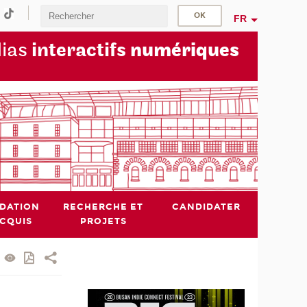
FR
dias
interactifs
numériques
IDATION
RECHERCHE ET
CANDIDATER
ACQUIS
PROJETS