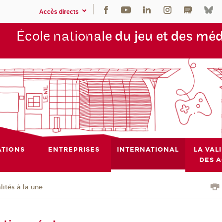
Accès directs
École nation
ale du jeu et des mé
TIONS
ENTREPRISES
INTERNATIONAL
LA VAL
DES 
lités à la une