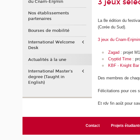
3 jeux séle
du Cnam-Enjmin
Nos établissements
partenaires
La 8e édition du festiv
(Corée du Sud).
Bourses de mobilité
3 jeux du Cnam-Enjmin
International Welcome
Desk
Zagad
: projet M
Cryptid Time
: pr
Actualités à la une
KBF - Knight Bar 
International Master's
degree (Taught in
Des membres de chaque 
English)
Félicitations pour ces s
Et rdv fin août pour sav
Contact
Projets étudiant