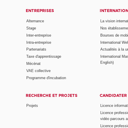
ENTREPRISES
INTERNATIO
Alternance
La vision intern
Stage
Nos établisseme
Inter-entreprise
Bourses de mobil
Intra-entreprise
International W
Partenariats
Actualités à la u
Taxe d'apprentissage
International Mas
English)
Mécénat
VAE collective
Programme d'incubation
RECHERCHE ET PROJETS
CANDIDATER
Projets
Licence informat
Licence professi
vidéo parcours a
Licence professi