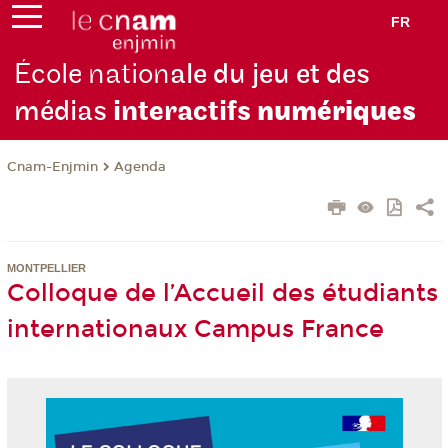
FR
École nation
ale du jeu et des
médias
interactifs
numériques
Cnam-Enjmin
Agenda
MONTPELLIER
Colloque de l’Accueil des étudiants
internationaux Campus France