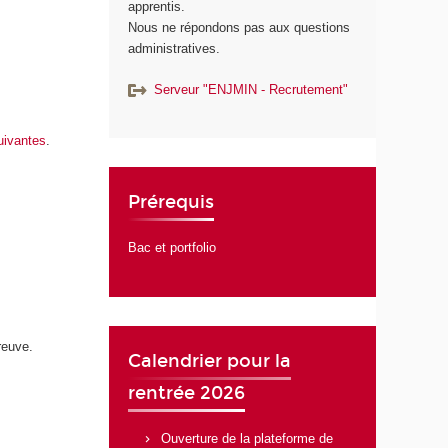
apprentis.
Nous ne répondons pas aux questions
administratives.
Serveur "ENJMIN - Recrutement"
uivantes
.
Prérequis
Bac et portfolio
reuve.
Calendrier pour la
rentrée 2026
Ouverture de la plateforme de