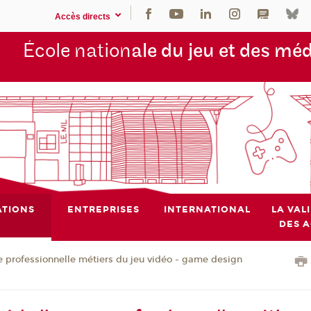
Accès directs
École nation
ale du jeu et des mé
TIONS
ENTREPRISES
INTERNATIONAL
LA VAL
DES 
e professionnelle métiers du jeu vidéo - game design