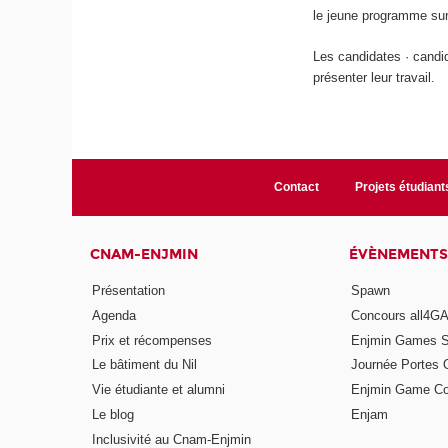
le jeune programme sur
Les candidates · candid
présenter leur travail.
Contact
Projets étudiant
CNAM-ENJMIN
ÉVÈNEMENTS
Présentation
Spawn
Agenda
Concours all4
Prix et récompenses
Enjmin Games 
Le bâtiment du Nil
Journée Portes 
Vie étudiante et alumni
Enjmin Game Co
Le blog
Enjam
Inclusivité au Cnam-Enjmin