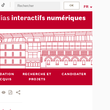
FR
dias
interactifs
numériques
IDATION
RECHERCHE ET
CANDIDATER
ACQUIS
PROJETS