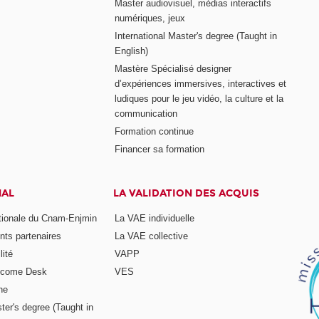
Master audiovisuel, médias interactifs
numériques, jeux
International Master's degree (Taught in
English)
Mastère Spécialisé designer
d’expériences immersives, interactives et
ludiques pour le jeu vidéo, la culture et la
communication
Formation continue
Financer sa formation
NAL
LA VALIDATION DES ACQUIS
ationale du Cnam-Enjmin
La VAE individuelle
nts partenaires
La VAE collective
ité
VAPP
elcome Desk
VES
ne
ter's degree (Taught in