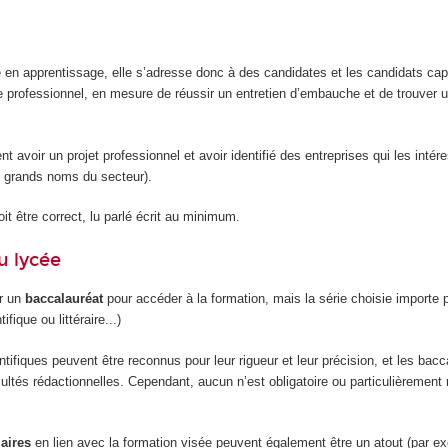
e en apprentissage, elle s’adresse donc à des candidates et les candidats ca
e professionnel, en mesure de réussir un entretien d’embauche et de trouver u
ent avoir un projet professionnel et avoir identifié des entreprises qui les intér
 grands noms du secteur).
it être correct, lu parlé écrit au minimum.
u lycée
ir un
baccalauréat
pour accéder à la formation, mais la série choisie importe 
ifique ou littéraire...)
tifiques peuvent être reconnus pour leur rigueur et leur précision, et les bacc
facultés rédactionnelles. Cependant, aucun n’est obligatoire ou particulièreme
laires
en lien avec la formation visée peuvent également être un atout (par exe