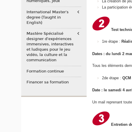
numériques, jeux
La création de je
La participation
International Master's
degree (Taught in
English)
Test techni
Mastère Spécialisé
designer d’expériences
1re étape :
Réali
immersives, interactives
et ludiques pour le jeu
Dates : du lundi 2 m
vidéo, la culture et la
communication
Tous les éléments dem
Formation continue
2de étape :
QCM 
Financer sa formation
Date : le samedi 4 avr
Un mail reprenant toute
Entretien d