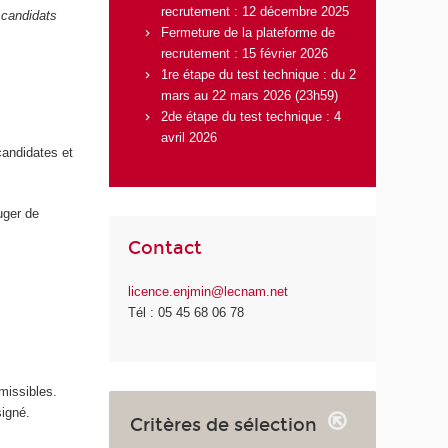
recrutement : 12 décembre 2025
 candidats
Fermeture de la plateforme de
recrutement : 15 février 2026
1re étape du test technique : du 2
mars au 22 mars 2026 (23h59)
2de étape du test technique : 4
avril 2026
candidates et
uger de
Contact
licence.enjmin@lecnam.net
Tél : 05 45 68 06 78
missibles.
signé.
Critères de sélection