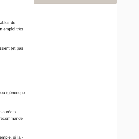
pables de
n emploi très
essent (et pas
peu (générique
alauréats
nt recommandé
mple, si la ·