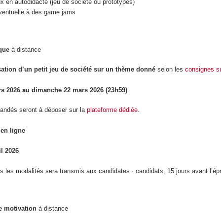
ux en autodidacte (jeu de société ou prototypes)
 éventuelle à des game jams
que
à distance
selon les
consignes s
sation d’un petit jeu de société sur un thème donné
ars 2026 au dimanche 22 mars 2026 (23h59)
andés seront à déposer sur la
plateforme dédiée
.
en ligne
il 2026
s les modalités sera transmis aux candidates · candidats, 15 jours avant l’ép
e motivation
à distance