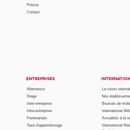
Presse
Contact
ENTREPRISES
INTERNATIO
Alternance
La vision intern
Stage
Nos établisseme
Inter-entreprise
Bourses de mobil
Intra-entreprise
International W
Partenariats
Actualités à la u
Taxe d'apprentissage
International Mas