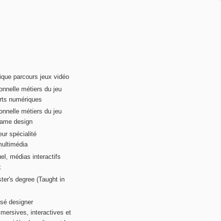
ique parcours jeux vidéo
onnelle métiers du jeu
rts numériques
onnelle métiers du jeu
game design
ur spécialité
multimédia
el, médias interactifs
x
ter's degree (Taught in
sé designer
mersives, interactives et