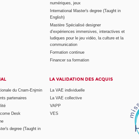
numériques, jeux
International Master's degree (Taught in
English)
Mastère Spécialisé designer
d’expériences immersives, interactives et
ludiques pour le jeu vidéo, la culture et la
communication
Formation continue
Financer sa formation
NAL
LA VALIDATION DES ACQUIS
ationale du Cnam-Enjmin
La VAE individuelle
nts partenaires
La VAE collective
ité
VAPP
elcome Desk
VES
ne
ter's degree (Taught in