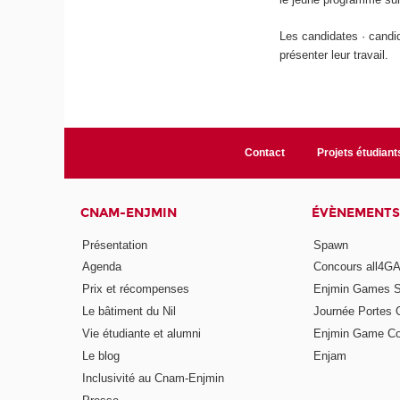
Les candidates · candid
présenter leur travail.
Contact
Projets étudiant
CNAM-ENJMIN
ÉVÈNEMENTS
Présentation
Spawn
Agenda
Concours all4
Prix et récompenses
Enjmin Games 
Le bâtiment du Nil
Journée Portes 
Vie étudiante et alumni
Enjmin Game Co
Le blog
Enjam
Inclusivité au Cnam-Enjmin