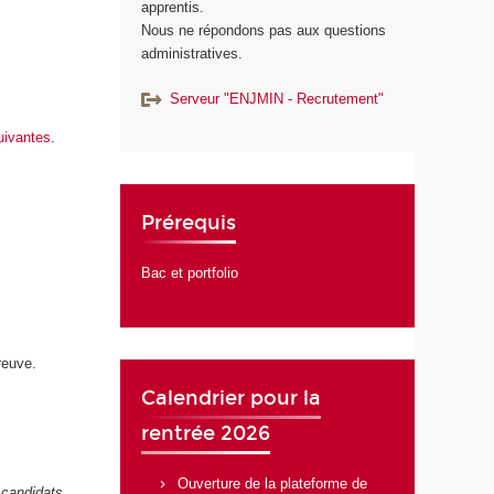
apprentis.
Nous ne répondons pas aux questions
administratives.
Serveur "ENJMIN - Recrutement"
uivantes
.
Prérequis
Bac et portfolio
reuve.
Calendrier pour la
rentrée 2026
Ouverture de la plateforme de
 candidats