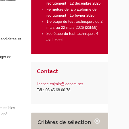
recrutement : 12 décembre 2025
Fermeture de la plateforme de
recrutement : 15 février 2026
1re étape du test technique : du 2
mars au 22 mars 2026 (23h59)
2de étape du test technique : 4
candidates et
avril 2026
uger de
Contact
licence.enjmin@lecnam.net
Tél : 05 45 68 06 78
missibles.
signé.
Critères de sélection