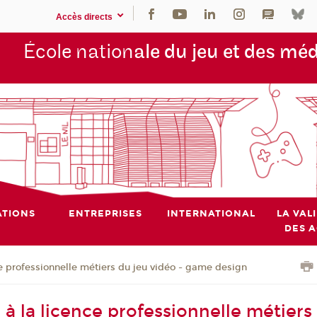
Accès directs
École nation
ale du jeu et des mé
TIONS
ENTREPRISES
INTERNATIONAL
LA VAL
DES 
e professionnelle métiers du jeu vidéo - game design
à la licence professionnelle métiers