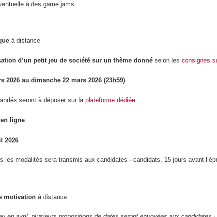
 éventuelle à des game jams
que
à distance
selon les
consignes s
sation d’un petit jeu de société sur un thème donné
ars 2026 au dimanche 22 mars 2026 (23h59)
andés seront à déposer sur la
plateforme dédiée
.
en ligne
il 2026
s les modalités sera transmis aux candidates · candidats, 15 jours avant l’ép
e motivation
à distance
ieu en avril, plusieurs propositions de dates seront envoyées aux candidates ·