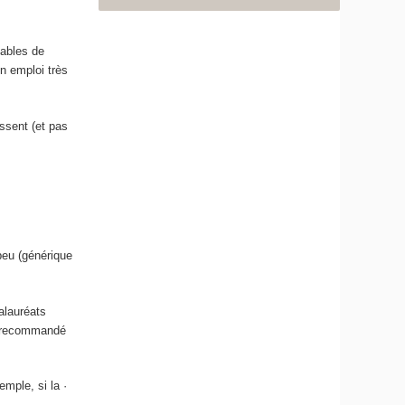
pables de
n emploi très
essent (et pas
peu (générique
alauréats
nt recommandé
mple, si la ·