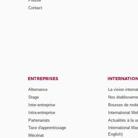
Presse
Contact
ENTREPRISES
INTERNATIO
Alternance
La vision intern
Stage
Nos établisseme
Inter-entreprise
Bourses de mobil
Intra-entreprise
International W
Partenariats
Actualités à la u
Taxe d'apprentissage
International Mas
English)
Mécénat