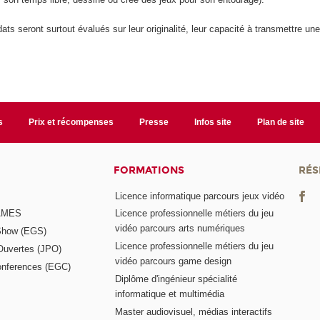
ats seront surtout évalués sur leur originalité, leur capacité à transmettre une
s
Prix et récompenses
Presse
Infos site
Plan de site
FORMATIONS
RÉS
Licence informatique parcours jeux vidéo
GAMES
Licence professionnelle métiers du jeu
vidéo parcours arts numériques
Show (EGS)
Licence professionnelle métiers du jeu
Ouvertes (JPO)
vidéo parcours game design
nferences (EGC)
Diplôme d'ingénieur spécialité
informatique et multimédia
Master audiovisuel, médias interactifs