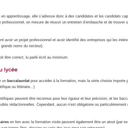
e en apprentissage, elle s’adresse donc à des candidates et les candidats ca
e professionnel, en mesure de réussir un entretien d’embauche et de trouver u
ent avoir un projet professionnel et avoir identifié des entreprises qui les intér
 grands noms du secteur).
it être correct, lu parlé écrit au minimum.
u lycée
ir un
baccalauréat
pour accéder à la formation, mais la série choisie importe 
ifique ou littéraire...)
tifiques peuvent être reconnus pour leur rigueur et leur précision, et les bacc
facultés rédactionnelles. Cependant, aucun n’est obligatoire ou particulièreme
laires
en lien avec la formation visée peuvent également être un atout (par exe
 son temps libre, dessine ou crée des jeux pour son entourage).