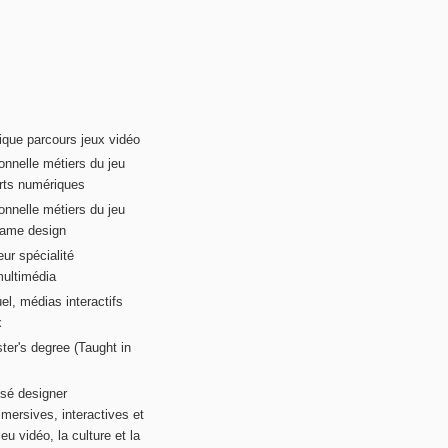
ique parcours jeux vidéo
onnelle métiers du jeu
rts numériques
onnelle métiers du jeu
game design
ur spécialité
multimédia
el, médias interactifs
x
ter's degree (Taught in
sé designer
mersives, interactives et
eu vidéo, la culture et la