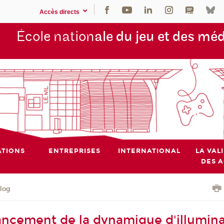
Accès directs
École nation
ale du jeu et des mé
TIONS
ENTREPRISES
INTERNATIONAL
LA VAL
DES 
blog
vancement de la dynamique d'illumin