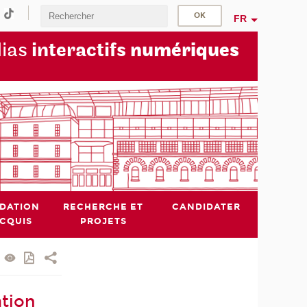
FR
dias
interactifs
numériques
IDATION
RECHERCHE ET
CANDIDATER
ACQUIS
PROJETS
ation