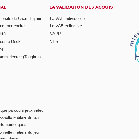
NAL
LA VALIDATION DES ACQUIS
ationale du Cnam-Enjmin
La VAE individuelle
nts partenaires
La VAE collective
ité
VAPP
elcome Desk
VES
ne
ter's degree (Taught in
ique parcours jeux vidéo
onnelle métiers du jeu
rts numériques
onnelle métiers du jeu
game design