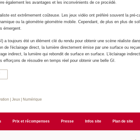
mère également les avantages et les inconvénients de ce procédé.
réaliste est extrêmement coûteuse. Les jeux vidéo ont préféré souvent la pré-ca
dynamique ou la géométrie géométrie mobile. Cependant, de plus en plus de sol
s émergent.
(GI) a toujours été un élément clé du rendu pour obtenir une scène réaliste dan
n de l'éclairage direct, la lumière directement émise par une surface ou reçu
rage indirect, la lumière qui rebondit de surface en surface. L'éclairage indirect
 efforçons de résoudre en temps réel pour obtenir une belle GI.
T
vation
| Jeux
| Numérique
s
Prix et récompenses
Presse
Infos site
Plan de site