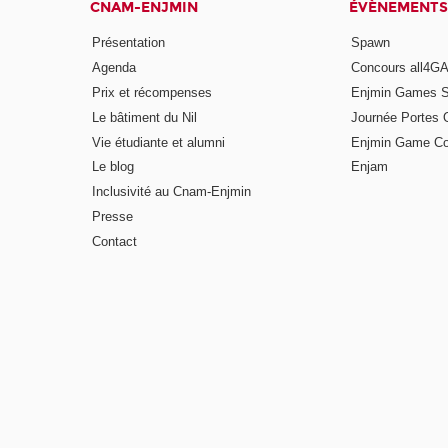
CNAM-ENJMIN
ÉVÈNEMENTS
Présentation
Spawn
Agenda
Concours all4
Prix et récompenses
Enjmin Games 
Le bâtiment du Nil
Journée Portes 
Vie étudiante et alumni
Enjmin Game Co
Le blog
Enjam
Inclusivité au Cnam-Enjmin
Presse
Contact