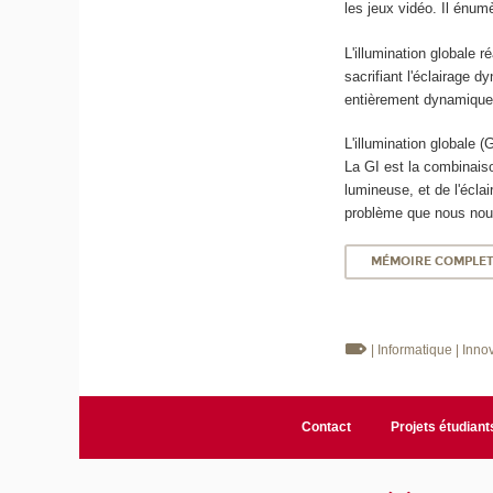
les jeux vidéo. Il énu
L'illumination globale 
sacrifiant l'éclairage 
entièrement dynamique
L'illumination globale 
La GI est la combinaiso
lumineuse, et de l'éclai
problème que nous nous
MÉMOIRE COMPLE
| Informatique
| Inno
Contact
Projets étudiant