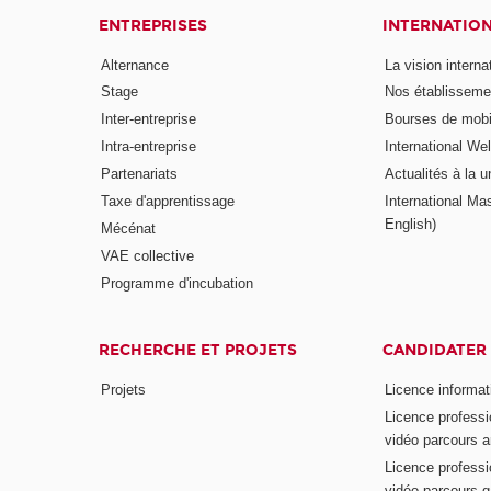
ENTREPRISES
INTERNATIO
Alternance
La vision intern
Stage
Nos établisseme
Inter-entreprise
Bourses de mobil
Intra-entreprise
International W
Partenariats
Actualités à la u
Taxe d'apprentissage
International Mas
English)
Mécénat
VAE collective
Programme d'incubation
RECHERCHE ET PROJETS
CANDIDATER
Projets
Licence informat
Licence professi
vidéo parcours a
Licence professi
vidéo parcours 