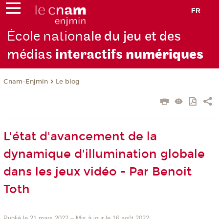
FR
École nation
ale du jeu et des
médias
interactifs
numériques
Cnam-Enjmin
Le blog
L'état d'avancement de la
dynamique d'illumination globale
dans les jeux vidéo - Par Benoit
Toth
Publié le 21 mars 2022
–
Mis à jour le 16 août 2022