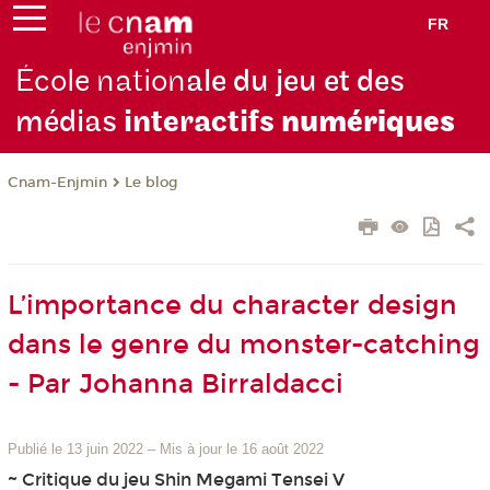
FR
École nation
ale du jeu et des
médias
interactifs
numériques
Cnam-Enjmin
Le blog
L’importance du character design
dans le genre du monster-catching
- Par Johanna Birraldacci
Publié le 13 juin 2022
–
Mis à jour le 16 août 2022
~ Critique du jeu Shin Megami Tensei V