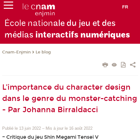
FR
École nation
ale du jeu et des
médias
interactifs
numériques
Cnam-Enjmin
Le blog
L’importance du character design
dans le genre du monster-catching
- Par Johanna Birraldacci
Publié le 13 juin 2022
–
Mis à jour le 16 août 2022
~ Critique du jeu Shin Megami Tensei V