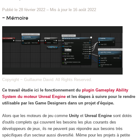
Publié le 28 février 2022
–
Mis à jour le 16 août 2022
~ Mémoire
Copyright ~ Guillaume David. All Rights Reserved.
Ce travail étudie ici le fonctionnement du
plugin Gameplay Ability
System du moteur Unreal Engine
et les étapes à suivre pour le rendre
utilisable par les Game Designers dans un projet d'équipe.
Alors que les moteurs de jeu comme
Unity
et
Unreal Engine
sont dotés
d'outils complets qui couvrent les besoins les plus courants des
développeurs de jeux, ils ne peuvent pas répondre aux besoins très
spécifiques d'un secteur aussi diversifié. Même pour les projets à petite