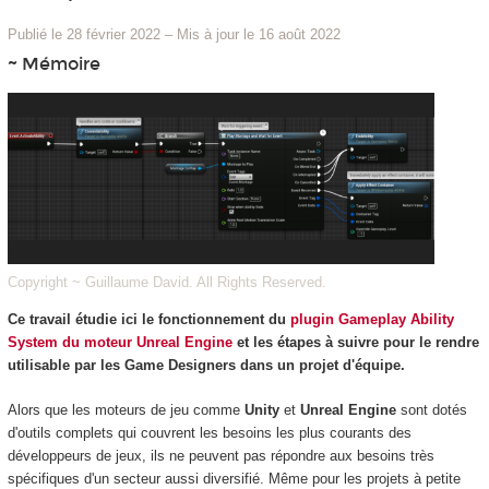
Publié le 28 février 2022
–
Mis à jour le 16 août 2022
~ Mémoire
Copyright ~ Guillaume David. All Rights Reserved.
Ce travail étudie ici le fonctionnement du
plugin Gameplay Ability
System du moteur Unreal Engine
et les étapes à suivre pour le rendre
utilisable par les Game Designers dans un projet d'équipe.
Alors que les moteurs de jeu comme
Unity
et
Unreal Engine
sont dotés
d'outils complets qui couvrent les besoins les plus courants des
développeurs de jeux, ils ne peuvent pas répondre aux besoins très
spécifiques d'un secteur aussi diversifié. Même pour les projets à petite