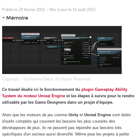
Publié le 28 février 2022
–
Mis à jour le 16 août 2022
~ Mémoire
Copyright ~ Guillaume David. All Rights Reserved.
Ce travail étudie ici le fonctionnement du
plugin Gameplay Ability
System du moteur Unreal Engine
et les étapes à suivre pour le rendre
utilisable par les Game Designers dans un projet d'équipe.
Alors que les moteurs de jeu comme
Unity
et
Unreal Engine
sont dotés
d'outils complets qui couvrent les besoins les plus courants des
développeurs de jeux, ils ne peuvent pas répondre aux besoins très
spécifiques d'un secteur aussi diversifié. Même pour les projets à petite