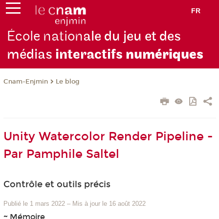
FR
École nation
ale du jeu et des
médias
interactifs
numériques
Cnam-Enjmin
Le blog
Unity Watercolor Render Pipeline -
Par Pamphile Saltel
Contrôle et outils précis
Publié le 1 mars 2022
–
Mis à jour le 16 août 2022
~ Mémoire