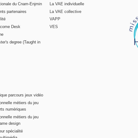
ationale du Cnam-Enjmin
La VAE individuelle
nts partenaires
La VAE collective
ité
VAPP
elcome Desk
VES
ne
ter's degree (Taught in
ique parcours jeux vidéo
onnelle métiers du jeu
rts numériques
onnelle métiers du jeu
game design
ur spécialité
multimédia