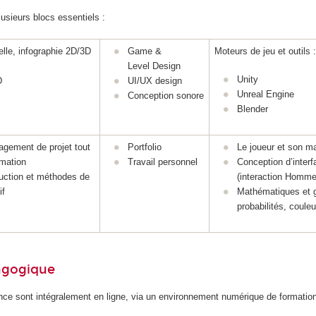
usieurs blocs essentiels :
lle, infographie 2D/3D
Game &
Moteurs de jeu et outils :
Level Design
Unity
D
UI/UX design
Unreal Engine
Conception sonore
Blender
gement de projet tout
Portfolio
Le joueur et son m
rmation
Travail personnel
Conception d’inter
duction et méthodes de
(interaction Homm
if
Mathématiques et 
probabilités, coule
dagogique
ence sont intégralement en ligne, via un environnement numérique de formatio