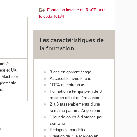
Formation inscrite au RNCP sous
le code 40184
Les caractéristiques de
la formation
arché
face et UX
3 ans en apprentissage
e-Machine)
Accessible avec le bac
géométrie,
100% en entreprise
urs
Formation à temps plein de 3
mois en début de 1re année
2 à 3 rassemblements d’une
semaine par an à Angoulême
1 jour de cours à distance par
semaine
n.
Pédagogie par défis
Création de 3 jeux vidéo en