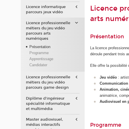
Licence pr
Licence informatique
parcours jeux vidéo
arts numér
Licence professionnelle
métiers du jeu vidéo
parcours arts
Présentation
numériques
Présentation
La licence professionne
Programme
déroule pendant trois 
Apprentissage
Candidater
Elle offre la possibilit
Licence professionnelle
Jeu vidéo
: artis
métiers du jeu vidéo
Communication p
parcours game design
Animation, ciném
animatrice, compos
Diplôme d'ingénieur
Audiovisuel en 
spécialité informatique
et multimédia
Master audiovisuel,
Programme
médias interactifs