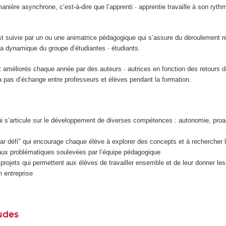
anière asynchrone, c’est-à-dire que l’apprenti · apprentie travaille à son rythm
est suivie par un ou une animatrice pédagogique qui s’assure du déroulement r
 la dynamique du groupe d’étudiantes · étudiants.
 améliorés chaque année par des auteurs · autrices en fonction des retours d
 a pas d’échange entre professeurs et élèves pendant la formation.
 s’articule sur le développement de diverses compétences : autonomie, proact
r défi" qui encourage chaque élève à explorer des concepts et à rechercher l
aux problématiques soulevées par l’équipe pédagogique
projets qui permettent aux élèves de travailler ensemble et de leur donner les
n entreprise
udes