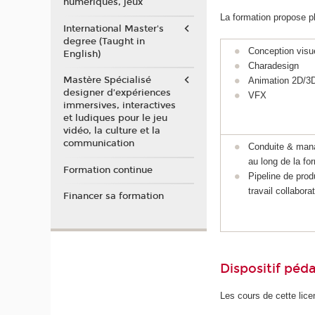
numériques, jeux
La formation propose pl
International Master's
degree (Taught in
Conception visue
English)
Charadesign
Mastère Spécialisé
Animation 2D/3
designer d’expériences
VFX
immersives, interactives
et ludiques pour le jeu
vidéo, la culture et la
communication
Conduite & mana
au long de la fo
Formation continue
Pipeline de pro
travail collaborat
Financer sa formation
Dispositif pé
Les cours de cette lic