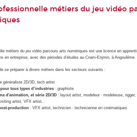
ofessionnelle métiers du jeu vidéo p
iques
lle métiers du jeu vidéo parcours arts numériques est une licence en apprent
ans en entreprise, avec des périodes d’études au Cnam-Enjmin, à Angoulême.
é de se préparer à divers métiers dans les secteurs suivants :
te généraliste 2D/3D, tech artist
our tous types d’industries
: graphiste
a d'animation, et série 2D/3D
: layout artist, modeleur · modeleuse, rigger,
iting artist, VFX artist...
post-production
: VFX artist, technicien · technicienne en cinématiques