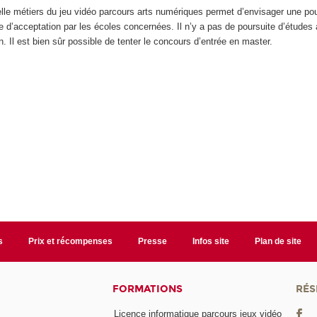
elle métiers du jeu vidéo parcours arts numériques permet d’envisager une pou
e d’acceptation par les écoles concernées. Il n’y a pas de poursuite d’études
Il est bien sûr possible de tenter le concours d’entrée en master.
s
Prix et récompenses
Presse
Infos site
Plan de site
FORMATIONS
RÉS
Licence informatique parcours jeux vidéo