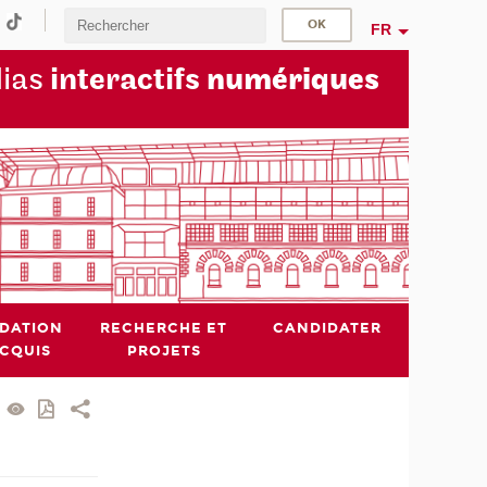
FR
dias
interactifs
numériques
IDATION
RECHERCHE ET
CANDIDATER
ACQUIS
PROJETS