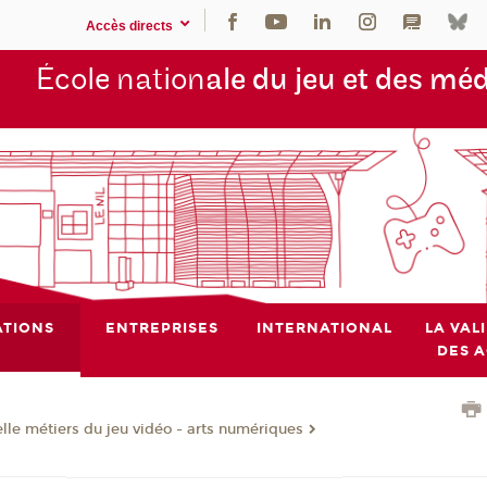
Accès directs
École nation
ale du jeu et des mé
TIONS
ENTREPRISES
INTERNATIONAL
LA VAL
DES 
lle métiers du jeu vidéo - arts numériques