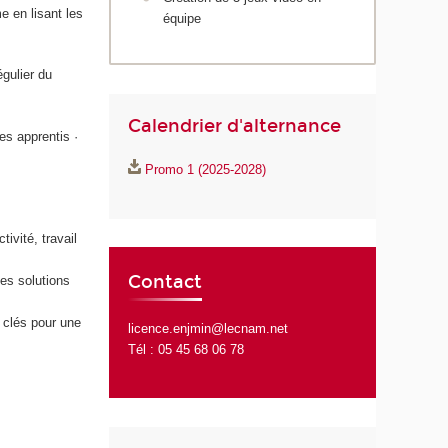
e en lisant les
équipe
égulier du
Calendrier d'alternance
es apprentis ·
Promo 1 (2025-2028)
ivité, travail
Contact
es solutions
 clés pour une
licence.enjmin@lecnam.net
Tél : 05 45 68 06 78