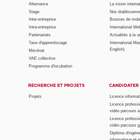
Alternance
La vision intern
Stage
Nos établisseme
Inter-entreprise
Bourses de mobil
Intra-entreprise
International W
Partenariats
Actualités à la u
Taxe d'apprentissage
International Mas
English)
Mécénat
VAE collective
Programme d'incubation
RECHERCHE ET PROJETS
CANDIDATER
Projets
Licence informat
Licence professi
vidéo parcours a
Licence professi
vidéo parcours 
Diplôme d'ingénie
informatique et 