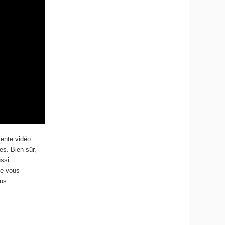
lente vidéo
es. Bien sûr,
ussi
ue vous
ous