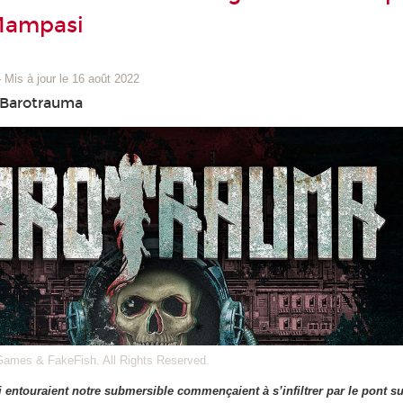
Mampasi
–
Mis à jour le 16 août 2022
u Barotrauma
Games & FakeFish. All Rights Reserved.
entouraient notre submersible commençaient à s’infiltrer par le pont su