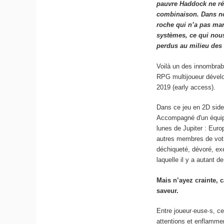
pauvre Haddock ne rép
combinaison. Dans not
roche qui n’a pas ma
systèmes, ce qui nous
perdus au milieu des
Voilà un des innombrab
RPG multijoueur dével
2019 (early access).
Dans ce jeu en 2D side
Accompagné d'un équip
lunes de Jupiter : Eur
autres membres de votr
déchiqueté, dévoré, ex
laquelle il y a autant d
Mais n’ayez crainte, c
saveur.
Entre joueur·euse·s, ce
attentions et enflamme