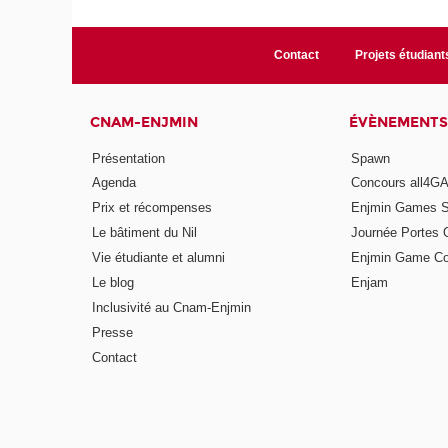
Contact
Projets étudiant
CNAM-ENJMIN
ÉVÈNEMENTS
Présentation
Spawn
Agenda
Concours all4
Prix et récompenses
Enjmin Games 
Le bâtiment du Nil
Journée Portes 
Vie étudiante et alumni
Enjmin Game Co
Le blog
Enjam
Inclusivité au Cnam-Enjmin
Presse
Contact