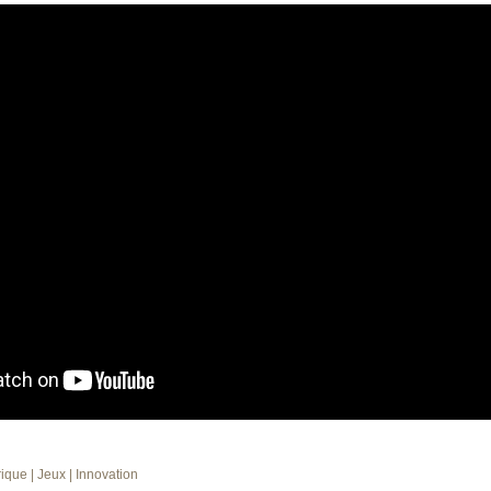
rique
| Jeux
| Innovation