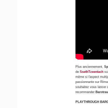
Plus anciennement,
Sp
de
SsethTzeentach
su
même si l'aspect multij
passionnante sur Rimwo
souhaitez vous lancer 
recommander
Barotr
PLAYTHROUGH BAR