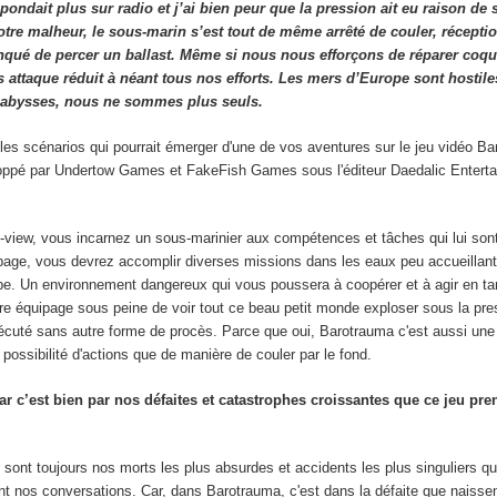
ondait plus sur radio et j’ai bien peur que la pression ait eu raison de 
re malheur, le sous-marin s’est tout de même arrêté de couler, récepti
nqué de percer un ballast. Même si nous nous efforçons de réparer coqu
 attaque réduit à néant tous nos efforts. Les mers d’Europe sont hostile
 abysses, nous ne sommes plus seuls.
les scénarios qui pourrait émerger d'une de vos aventures sur le jeu vidéo B
oppé par Undertow Games et FakeFish Games sous l'éditeur Daedalic Entert
-view, vous incarnez un sous-marinier aux compétences et tâches qui lui sont
age, vous devrez accomplir diverses missions dans les eaux peu accueillant
ope. Un environnement dangereux qui vous poussera à coopérer et à agir en t
e équipage sous peine de voir tout ce beau petit monde exploser sous la pres
écuté sans autre forme de procès. Parce que oui, Barotrauma c'est aussi un
e possibilité d'actions que de manière de couler par le fond.
ar c’est bien par nos défaites et catastrophes croissantes que ce jeu pre
 sont toujours nos morts les plus absurdes et accidents les plus singuliers qu
nt nos conversations. Car, dans Barotrauma, c'est dans la défaite que naissen