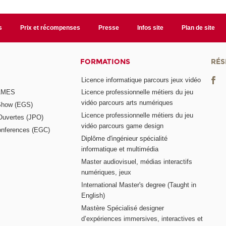
s
Prix et récompenses
Presse
Infos site
Plan de site
FORMATIONS
RÉS
Licence informatique parcours jeux vidéo
GAMES
Licence professionnelle métiers du jeu
vidéo parcours arts numériques
Show (EGS)
Licence professionnelle métiers du jeu
Ouvertes (JPO)
vidéo parcours game design
nferences (EGC)
Diplôme d'ingénieur spécialité
informatique et multimédia
Master audiovisuel, médias interactifs
numériques, jeux
International Master's degree (Taught in
English)
Mastère Spécialisé designer
d’expériences immersives, interactives et