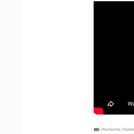
| Recherche
| Numé