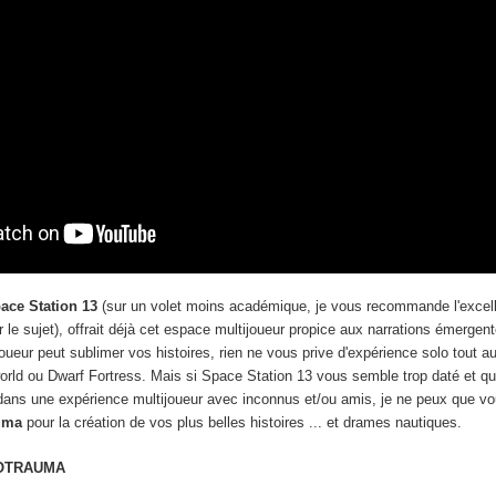
ace Station 13
(sur un volet moins académique, je vous recommande l'excel
r le sujet), offrait déjà cet espace multijoueur propice aux narrations émergent
oueur peut sublimer vos histoires, rien ne vous prive d'expérience solo tout a
rld ou Dwarf Fortress. Mais si Space Station 13 vous semble trop daté et q
dans une expérience multijoueur avec inconnus et/ou amis, je ne peux que v
auma
pour la création de vos plus belles histoires ... et drames nautiques.
OTRAUMA