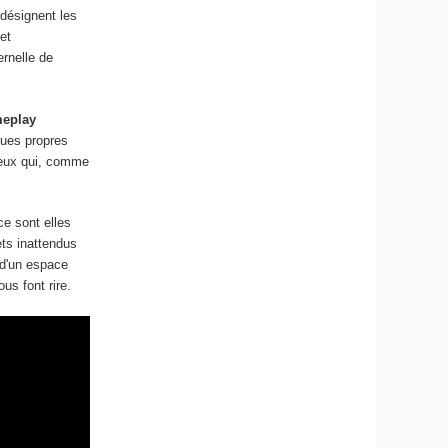
 désignent les
et
rnelle de
eplay
ques propres
 jeux qui, comme
ce sont elles
ets inattendus
s d'un espace
us font rire.