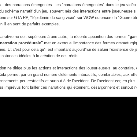
ors : des narrations émergentes. Les "narrations émergentes" dans le jeu vidéo
du schéma narratif d'un jeu, souvent nés des interactions entre joueur·euse·s 
ne sur GTA RP, "l'épidémie du sang vicié" sur WOW ou encore la "Guerre éte
on II en sont de parfaits exemples.
rrative ne soit supérieure à une autre, la récente apparition des termes
"gam
"narration procédurale"
met en exergue l'importance des formes dramaturgi
s. Et c'est pour cela qu'il est important aujourd'hui de saluer l'existence de
 instances idéales à la création de ces récits.
ion ne dirige plus les actions et interactions des joueur·euse·s, au contraire, 
Cela permet par un grand nombre d'éléments interactifs, combinables, aux eff
ronnements peu restrictifs et surtout à de l'accident. De l'accident car, en plu
 les imprévus font briller ces narrations qui étonnent, désarçonnent et surtout no