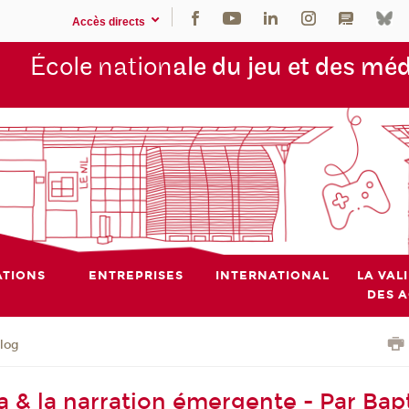
Accès directs
École nation
ale du jeu et des mé
TIONS
ENTREPRISES
INTERNATIONAL
LA VAL
DES 
blog
 & la narration émergente - Par Bapt