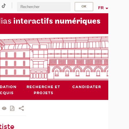
FR
dias
interactifs
numériques
IDATION
RECHERCHE ET
CANDIDATER
ACQUIS
PROJETS
iste