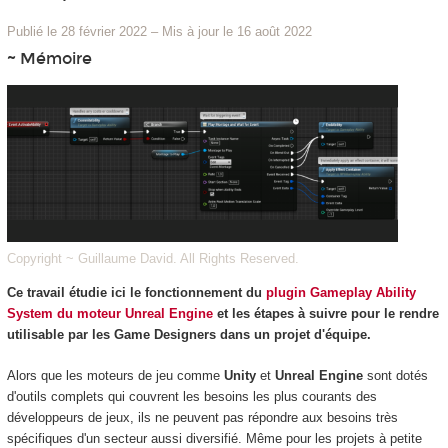
Publié le 28 février 2022
–
Mis à jour le 16 août 2022
~ Mémoire
Copyright ~ Guillaume David. All Rights Reserved.
Ce travail étudie ici le fonctionnement du
plugin Gameplay Ability
System du moteur Unreal Engine
et les étapes à suivre pour le rendre
utilisable par les Game Designers dans un projet d'équipe.
Alors que les moteurs de jeu comme
Unity
et
Unreal Engine
sont dotés
d'outils complets qui couvrent les besoins les plus courants des
développeurs de jeux, ils ne peuvent pas répondre aux besoins très
spécifiques d'un secteur aussi diversifié. Même pour les projets à petite