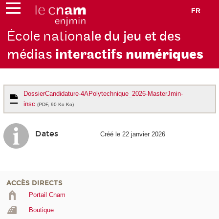
FR
École nation
ale du jeu et des
médias
interactifs
numériques
DossierCandidature-4APolytechnique_2026-MasterJmin-
insc
(PDF, 90 Ko Ko)
Dates
Créé le 22 janvier 2026
ACCÈS DIRECTS
Portail Cnam
Boutique