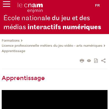
FR
École nation
ale du jeu et des
médias
interactifs
numériques
Formations
Licence professionnelle métiers du jeu vidéo - arts numériques
Apprentissage
Apprentissage