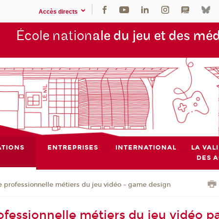
Accès directs
École nation
ale du jeu et des mé
TIONS
ENTREPRISES
INTERNATIONAL
LA VAL
DES 
e professionnelle métiers du jeu vidéo - game design
ofessionnelle métiers du jeu vidéo p