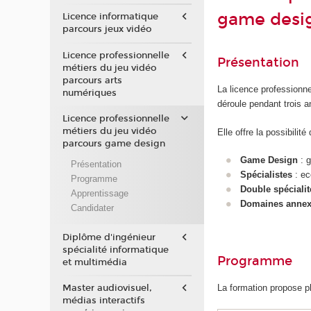
game desi
Licence informatique
parcours jeux vidéo
Licence professionnelle
Présentation
métiers du jeu vidéo
parcours arts
La licence professionn
numériques
déroule pendant trois 
Licence professionnelle
métiers du jeu vidéo
Elle offre la possibilit
parcours game design
Game Design
: g
Présentation
Spécialistes
: ec
Programme
Double spécialit
Apprentissage
Domaines anne
Candidater
Diplôme d'ingénieur
spécialité informatique
Programme
et multimédia
Master audiovisuel,
La formation propose pl
médias interactifs