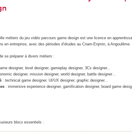
gn
elle métiers du jeu vidéo parcours game design est une licence en apprentiss
ans en entreprise, avec des périodes d’études au Cnam-Enjmin, à Angoulême
é de se préparer à divers métiers :
ame designer, level designer, gameplay designer, 3Cs designer...
onomic designer, mission designer, world designer, battle designer…
é
: technical game designer, UI/UX designer, graphic designer...
xes
: immersive experience designer, gamification designer, board game desig
usieurs blocs essentiels :