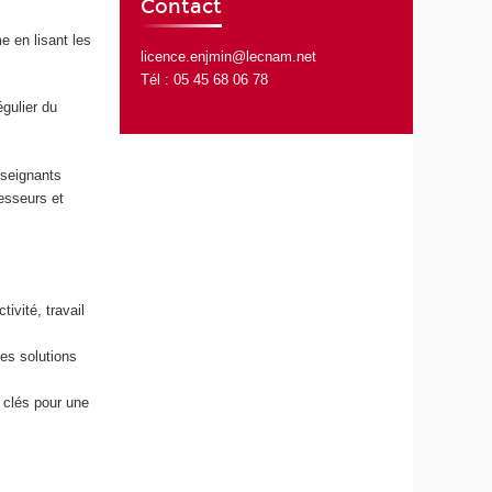
Contact
e en lisant les
licence.enjmin@lecnam.net
Tél : 05 45 68 06 78
égulier du
nseignants
fesseurs et
ivité, travail
es solutions
 clés pour une