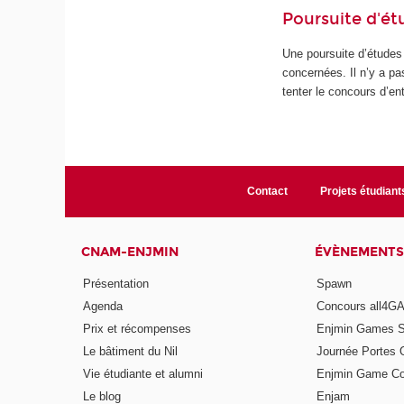
Poursuite d'ét
Une poursuite d’études 
concernées. Il n’y a p
tenter le concours d’e
Contact
Projets étudiant
CNAM-ENJMIN
ÉVÈNEMENTS
Présentation
Spawn
Agenda
Concours all4
Prix et récompenses
Enjmin Games 
Le bâtiment du Nil
Journée Portes 
Vie étudiante et alumni
Enjmin Game Co
Le blog
Enjam