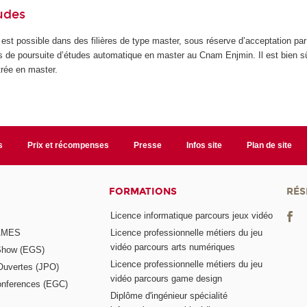
udes
est possible dans des filières de type master, sous réserve d’acceptation par
as de poursuite d’études automatique en master au Cnam Enjmin. Il est bien s
ntrée en master.
s
Prix et récompenses
Presse
Infos site
Plan de site
FORMATIONS
RÉS
Licence informatique parcours jeux vidéo
GAMES
Licence professionnelle métiers du jeu
vidéo parcours arts numériques
Show (EGS)
Licence professionnelle métiers du jeu
Ouvertes (JPO)
vidéo parcours game design
nferences (EGC)
Diplôme d'ingénieur spécialité