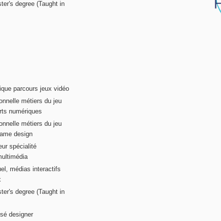
ter's degree (Taught in
ique parcours jeux vidéo
onnelle métiers du jeu
rts numériques
onnelle métiers du jeu
game design
ur spécialité
multimédia
el, médias interactifs
x
ter's degree (Taught in
sé designer