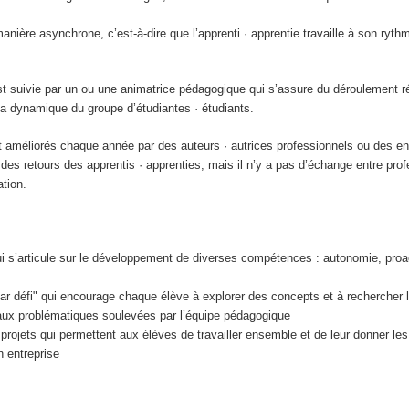
anière asynchrone, c’est-à-dire que l’apprenti · apprentie travaille à son rythm
est suivie par un ou une animatrice pédagogique qui s’assure du déroulement r
 la dynamique du groupe d’étudiantes · étudiants.
t améliorés chaque année par des auteurs · autrices professionnels ou des e
des retours des apprentis · apprenties, mais il n’y a pas d’échange entre pro
ation.
 s’articule sur le développement de diverses compétences : autonomie, proact
r défi" qui encourage chaque élève à explorer des concepts et à rechercher l
 aux problématiques soulevées par l’équipe pédagogique
projets qui permettent aux élèves de travailler ensemble et de leur donner les
n entreprise