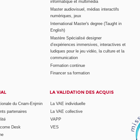
informatique et multimédia
Master audiovisuel, médias interactifs
numériques, jeux
International Master's degree (Taught in
English)
Mastère Spécialisé designer
d’expériences immersives, interactives et
ludiques pour le jeu vidéo, la culture et la
communication
Formation continue
Financer sa formation
NAL
LA VALIDATION DES ACQUIS
ationale du Cnam-Enjmin
La VAE individuelle
nts partenaires
La VAE collective
ité
VAPP
elcome Desk
VES
ne