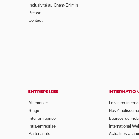
Inclusivité au Cnam-Enjmin
Presse
Contact
ENTREPRISES
INTERNATIO
Alternance
La vision intern
Stage
Nos établisseme
Inter-entreprise
Bourses de mobil
Intra-entreprise
International W
Partenariats
Actualités à la u