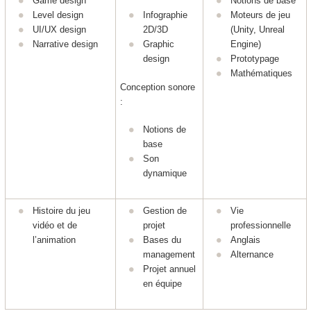
Game design
Notions de base
Level design
Infographie
Moteurs de jeu
UI/UX design
2D/3D
(Unity, Unreal
Narrative design
Graphic
Engine)
design
Prototypage
Mathématiques
Conception sonore
:
Notions de
base
Son
dynamique
Histoire du jeu
Gestion de
Vie
vidéo et de
projet
professionnelle
l’animation
Bases du
Anglais
management
Alternance
Projet annuel
en équipe