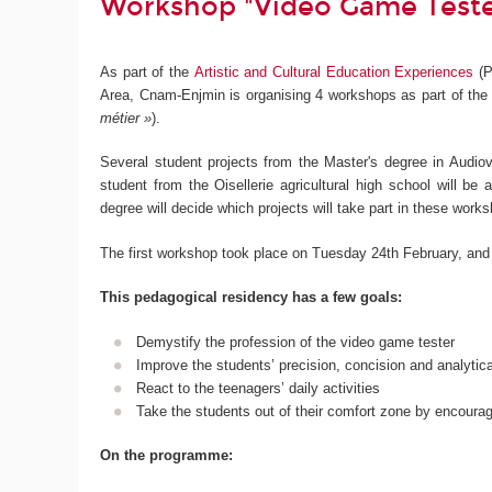
Workshop "Video Game Teste
As part of the
Artistic and Cultural Education Experiences
(
P
Area, Cnam-Enjmin is organising 4 workshops as part of the
métier »
).
Several student projects from the Master's degree in Audiovi
student from the Oisellerie agricultural high school will b
degree will decide which projects will take part in these work
The first workshop took place on Tuesday 24th February, and 
This pedagogical residency has a few goals:
Demystify the profession of the video game tester
Improve the students’ precision, concision and analytica
React to the teenagers’ daily activities
Take the students out of their comfort zone by encour
On the programme: