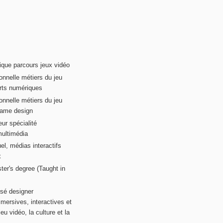
ique parcours jeux vidéo
onnelle métiers du jeu
rts numériques
onnelle métiers du jeu
game design
ur spécialité
multimédia
el, médias interactifs
x
ter's degree (Taught in
sé designer
mersives, interactives et
eu vidéo, la culture et la