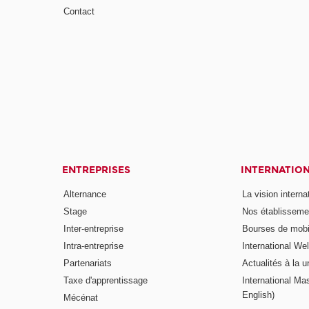
Contact
ENTREPRISES
INTERNATIO
Alternance
La vision intern
Stage
Nos établisseme
Inter-entreprise
Bourses de mobil
Intra-entreprise
International W
Partenariats
Actualités à la u
Taxe d'apprentissage
International Mas
English)
Mécénat