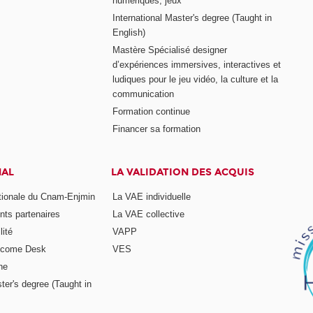
numériques, jeux
International Master's degree (Taught in
English)
Mastère Spécialisé designer
d’expériences immersives, interactives et
ludiques pour le jeu vidéo, la culture et la
communication
Formation continue
Financer sa formation
NAL
LA VALIDATION DES ACQUIS
ationale du Cnam-Enjmin
La VAE individuelle
nts partenaires
La VAE collective
ité
VAPP
elcome Desk
VES
ne
ter's degree (Taught in