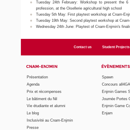
Tuesday 24th February: Workshop to present the 6 di
profession, at the Oisellerie agricultural high school
Tuesday 5th May: First playtest workshop at Cnam-Enj
Tuesday 19th May: Second playtest workshop at Cnam
Wednesday 24th June: Playtest of Cnam-Enjmin's finali
Contact us
Student Projects
CNAM-ENJMIN
ÉVÈNEMENTS
Présentation
Spawn
Agenda
Concours all4
Prix et récompenses
Enjmin Games 
Le bâtiment du Nil
Journée Portes 
Vie étudiante et alumni
Enjmin Game Co
Le blog
Enjam
Inclusivité au Cnam-Enjmin
Presse