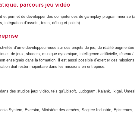
atique, parcours jeu vidéo
ent et permet de développer des compétences de gameplay programmeur·se (a
 intégration d’assets, tests, débug et polish).
reprise
ctivités d’un·e développeur·euse sur des projets de jeu, de réalité augmentée 
ques de jeux, shaders, musique dynamique, intelligence artificielle, réseau / 
s non enseignés dans la formation. Il est aussi possible d’exercer des missions
tion doit rester majoritaire dans les missions en entreprise.
dans des studios jeux vidéo, tels qu'Ubisoft, Ludogram, Kalank, Ikigai, Umes
ronia System, Eversim, Ministère des armées, Sogitec Industrie, Epistemes, 