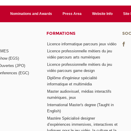
Nominations and Awards
Press Area
Website Info
Site
FORMATIONS
SOC
Licence informatique parcours jeux vidéo
GAMES
Licence professionnelle métiers du jeu
vidéo parcours arts numériques
Show (EGS)
Licence professionnelle métiers du jeu
Ouvertes (JPO)
vidéo parcours game design
nferences (EGC)
Diplôme d'ingénieur spécialité
informatique et multimédia
Master audiovisuel, médias interactifs
numériques, jeux
International Master's degree (Taught in
English)
Mastère Spécialisé designer
d’expériences immersives, interactives et
ludiques pour le jeu vidéo, la culture et la