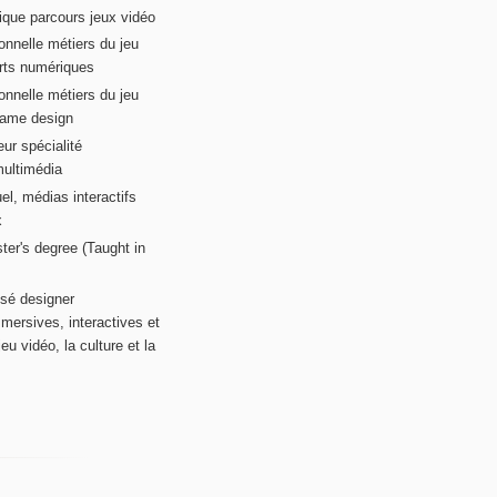
ique parcours jeux vidéo
onnelle métiers du jeu
rts numériques
onnelle métiers du jeu
game design
ur spécialité
multimédia
el, médias interactifs
x
ter's degree (Taught in
sé designer
mersives, interactives et
eu vidéo, la culture et la