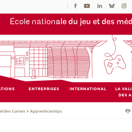
École nation
ale du jeu et des mé
TIONS
ENTREPRISES
INTERNATIONAL
LA VAL
DES 
r Video Games
Apprenticeships