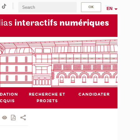
EN
dias
interactifs
numériques
IDATION
RECHERCHE ET
CANDIDATER
ACQUIS
PROJETS