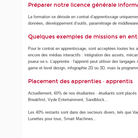
Préparer notre licence générale inform
La formation se déroule en contrat d’apprentissage uniquem
données, développement d’outils, paramétrage de middlewares,
Quelques exemples de missions en ent
Pour le contrat en apprentissage, sont acceptées toutes les a
encore des médias interactifs : intégration des assets, mécani
joueur·se·s. L’apprentie · l'apprenti peut utiliser des langage
game et level design, infographie 2D ou 3D, mais la programma
Placement des apprenties · apprentis
Actuellement, 60% de nos étudiantes · étudiants sont placés 
Breakfirst, Vyde Entertainment, Sandblock...
Les 40% restants sont dans des secteurs divers, tels que Va
Lunettes pour tous, Smart Machines...