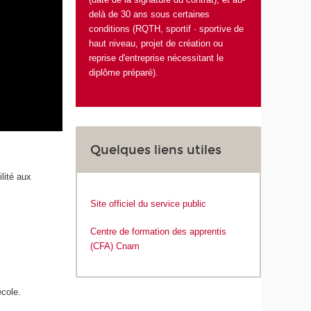
delà de 30 ans sous certaines
conditions (RQTH, sportif · sportive de
haut niveau, projet de création ou
reprise d'entreprise nécessitant le
diplôme préparé).
Quelques liens utiles
lité aux
Site officiel du service public
Centre de formation des apprentis
(CFA) Cnam
école.