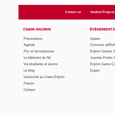
Contact us
Student Projects
CNAM-ENJMIN
ÉVÈNEMENTS
Présentation
Spawn
Agenda
Concours all4
Prix et récompenses
Enjmin Games 
Le bâtiment du Nil
Journée Portes 
Vie étudiante et alumni
Enjmin Game Co
Le blog
Enjam
Inclusivité au Cnam-Enjmin
Presse
Contact