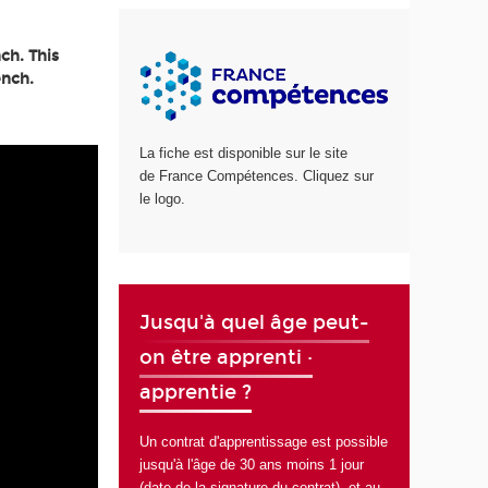
ch. This
ench.
La fiche est disponible sur le site
de France Compétences. Cliquez sur
le logo.
Jusqu'à quel âge peut-
on être apprenti ·
apprentie ?
Un contrat d'apprentissage est possible
jusqu'à l'âge de 30 ans moins 1 jour
(date de la signature du contrat), et au-