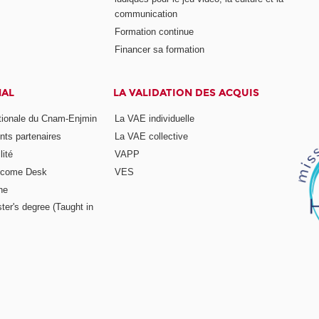
communication
Formation continue
Financer sa formation
NAL
LA VALIDATION DES ACQUIS
ationale du Cnam-Enjmin
La VAE individuelle
nts partenaires
La VAE collective
ité
VAPP
elcome Desk
VES
ne
ter's degree (Taught in