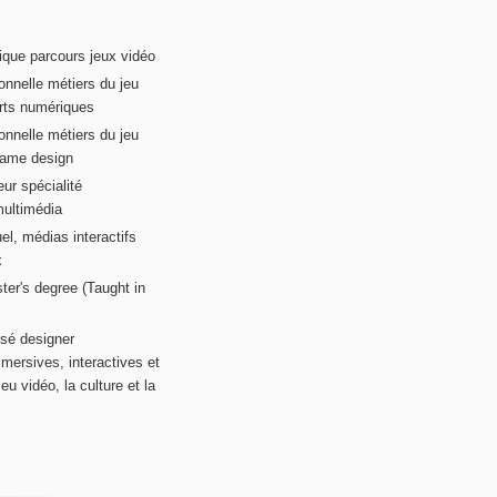
ique parcours jeux vidéo
onnelle métiers du jeu
rts numériques
onnelle métiers du jeu
game design
ur spécialité
multimédia
el, médias interactifs
x
ter's degree (Taught in
sé designer
mersives, interactives et
eu vidéo, la culture et la