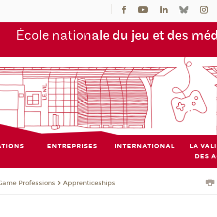
École nation
ale du jeu et des mé
TIONS
ENTREPRISES
INTERNATIONAL
LA VAL
DES 
o Game Professions
Apprenticeships