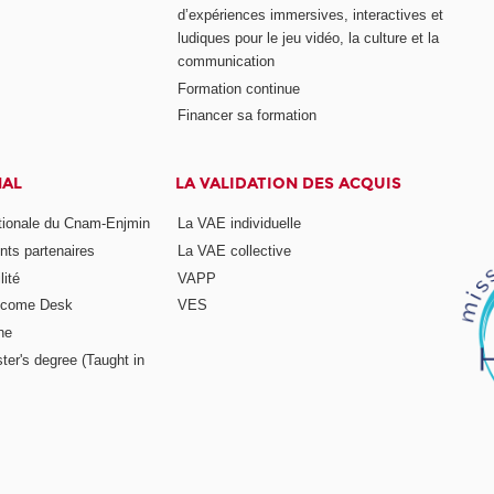
d’expériences immersives, interactives et
ludiques pour le jeu vidéo, la culture et la
communication
Formation continue
Financer sa formation
NAL
LA VALIDATION DES ACQUIS
ationale du Cnam-Enjmin
La VAE individuelle
nts partenaires
La VAE collective
ité
VAPP
elcome Desk
VES
ne
ter's degree (Taught in