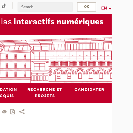
EN
dias
interactifs
numériques
IDATION
RECHERCHE ET
CANDIDATER
ACQUIS
PROJETS