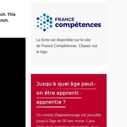
ch. This
ench.
La fiche est disponible sur le site
de France Compétences. Cliquez sur
le logo.
Jusqu'à quel âge peut-
on être apprenti ·
apprentie ?
Un contrat d'apprentissage est possible
jusqu'à l'âge de 30 ans moins 1 jour
(date de la signature du contrat), et au-