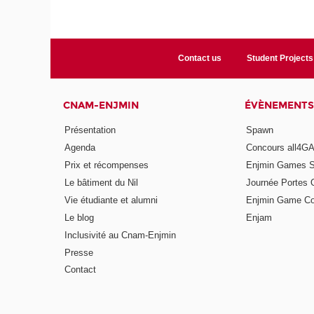
Contact us
Student Projects
CNAM-ENJMIN
ÉVÈNEMENTS
Présentation
Spawn
Agenda
Concours all4
Prix et récompenses
Enjmin Games 
Le bâtiment du Nil
Journée Portes 
Vie étudiante et alumni
Enjmin Game Co
Le blog
Enjam
Inclusivité au Cnam-Enjmin
Presse
Contact