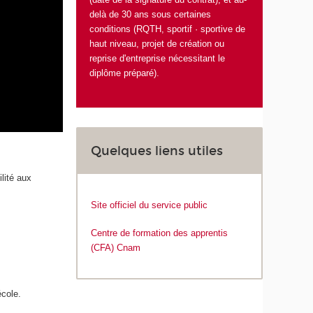
delà de 30 ans sous certaines
conditions (RQTH, sportif · sportive de
haut niveau, projet de création ou
reprise d'entreprise nécessitant le
diplôme préparé).
Quelques liens utiles
lité aux
Site officiel du service public
Centre de formation des apprentis
(CFA) Cnam
école.