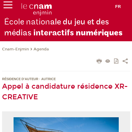
FR
École nation
ale du jeu et des
médias
interactifs
numériques
Cnam-Enjmin
Agenda
RÉSIDENCE D'AUTEUR · AUTRICE
Appel à candidature résidence XR-
CREATIVE