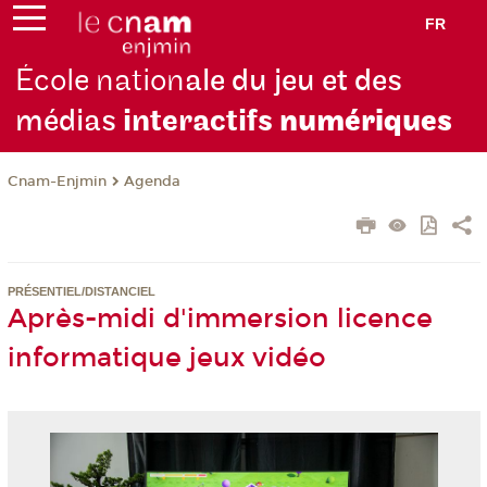
FR
École nation
ale du jeu et des
médias
interactifs
numériques
Cnam-Enjmin
Agenda
PRÉSENTIEL/DISTANCIEL
Après-midi d'immersion licence
informatique jeux vidéo