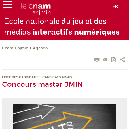
FR
École nation
ale du jeu et des
médias
interactifs
numériques
Cnam-Enjmin
Agenda
LISTE DES CANDIDATES · CANDIDATS ADMIS
Concours master JMIN