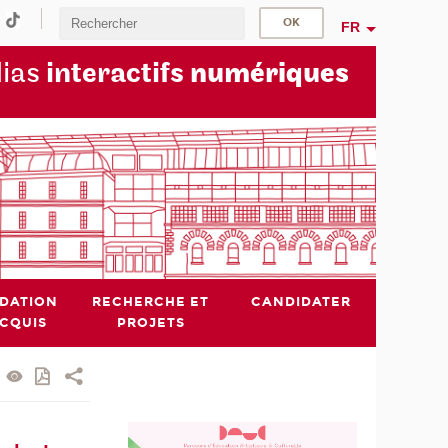
FR
dias
interactifs
numériques
IDATION
RECHERCHE ET
CANDIDATER
ACQUIS
PROJETS