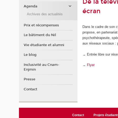
De la télév
Agenda
écran
Archives des actualités
Prix et récompenses
Dans le cadre de son c
propose, en partenari
Le bâtiment du Nil
psychothérapeute, spéci
aux réseaux sociaux : 
Vie étudiante et alumni
→ Entrée libre sur rés
Le blog
Inclusivité au Cnam-
→
Flyer
Enjmin
Presse
Contact
Contact
Projets étudiant