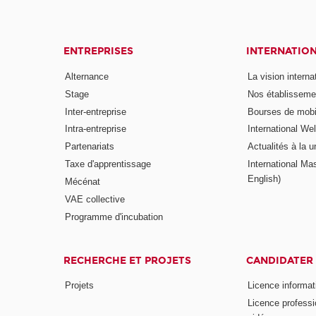
ENTREPRISES
INTERNATIO
Alternance
La vision intern
Stage
Nos établisseme
Inter-entreprise
Bourses de mobil
Intra-entreprise
International W
Partenariats
Actualités à la u
Taxe d'apprentissage
International Mas
English)
Mécénat
VAE collective
Programme d'incubation
RECHERCHE ET PROJETS
CANDIDATER
Projets
Licence informat
Licence professi