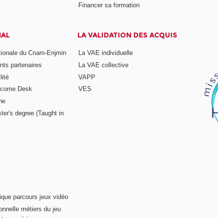
Financer sa formation
NAL
LA VALIDATION DES ACQUIS
ationale du Cnam-Enjmin
La VAE individuelle
nts partenaires
La VAE collective
ité
VAPP
elcome Desk
VES
ne
ter's degree (Taught in
ique parcours jeux vidéo
onnelle métiers du jeu