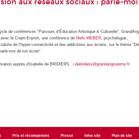
ision aux réseaux sociaux : parle-moi
ycle de conférences "Parcours d’Éducation Artistique & Culturelle", GrandA
at avec le Cnam-Enjmin, une conférence de
Niels WEBER
, psychologue,
aliste de l’hyper-connectivité et des addictions aux écrans, sur le thème "De 
parle-moi de ton écran".
ervation auprès d'Isabelle de BRIDIERS :
i.debridiers@grandangouleme.fr
s
Prix et récompenses
Presse
Infos site
Plan de site