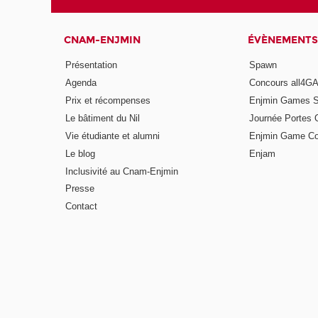
CNAM-ENJMIN
ÉVÈNEMENTS
Présentation
Spawn
Agenda
Concours all4
Prix et récompenses
Enjmin Games 
Le bâtiment du Nil
Journée Portes 
Vie étudiante et alumni
Enjmin Game Co
Le blog
Enjam
Inclusivité au Cnam-Enjmin
Presse
Contact