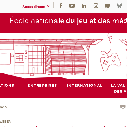
Accès directs
École nation
ale du jeu et des mé
TIONS
ENTREPRISES
INTERNATIONAL
LA VAL
DES 
nda
 WEBER