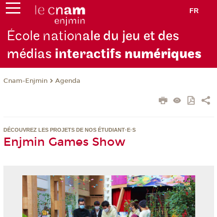
FR
École nation
ale du jeu et des
médias
interactifs
numériques
Cnam-Enjmin
Agenda
DÉCOUVREZ LES PROJETS DE NOS ÉTUDIANT·E·S
Enjmin Games Show