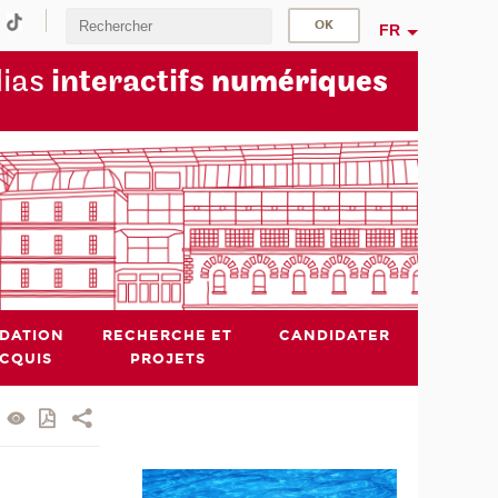
FR
dias
interactifs
numériques
IDATION
RECHERCHE ET
CANDIDATER
ACQUIS
PROJETS