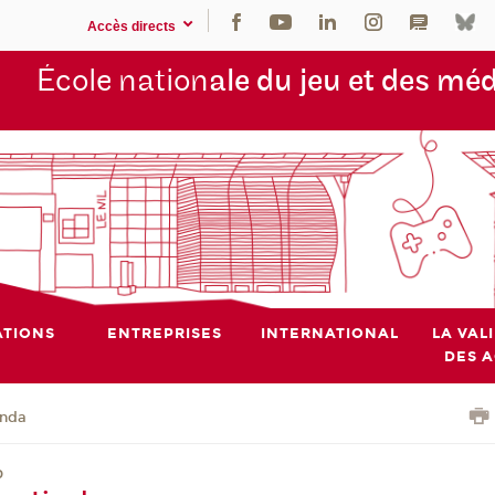
Accès directs
École nation
ale du jeu et des mé
TIONS
ENTREPRISES
INTERNATIONAL
LA VAL
DES 
nda
D