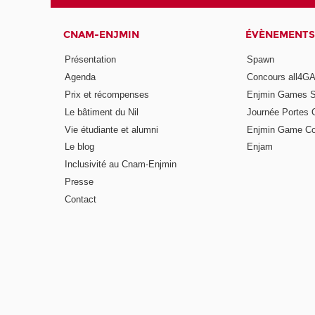
CNAM-ENJMIN
ÉVÈNEMENTS
Présentation
Spawn
Agenda
Concours all4
Prix et récompenses
Enjmin Games 
Le bâtiment du Nil
Journée Portes 
Vie étudiante et alumni
Enjmin Game Co
Le blog
Enjam
Inclusivité au Cnam-Enjmin
Presse
Contact