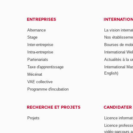
ENTREPRISES
INTERNATIO
Alternance
La vision intern
Stage
Nos établisseme
Inter-entreprise
Bourses de mobil
Intra-entreprise
International W
Partenariats
Actualités à la u
Taxe d'apprentissage
International Mas
English)
Mécénat
VAE collective
Programme d'incubation
RECHERCHE ET PROJETS
CANDIDATER
Projets
Licence informat
Licence professi
vidéo parcours a