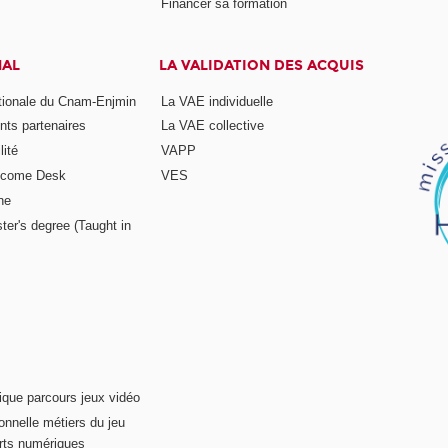
Financer sa formation
NAL
LA VALIDATION DES ACQUIS
ationale du Cnam-Enjmin
La VAE individuelle
nts partenaires
La VAE collective
ité
VAPP
elcome Desk
VES
ne
ter's degree (Taught in
ique parcours jeux vidéo
onnelle métiers du jeu
rts numériques