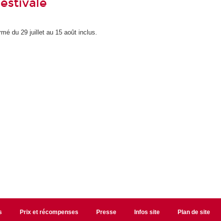
estivale
mé du 29 juillet au 15 août inclus.
s
Prix et récompenses
Presse
Infos site
Plan de site