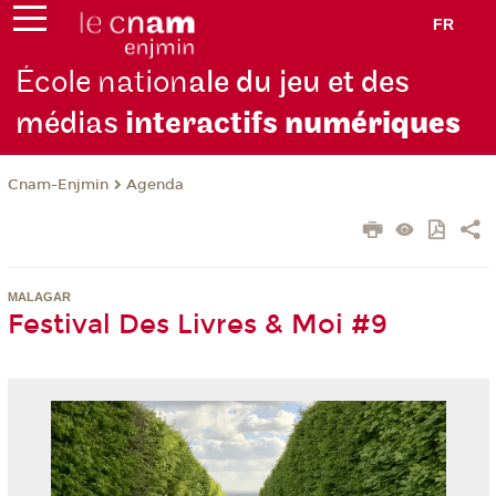
FR
École nation
ale du jeu et des
médias
interactifs
numériques
Cnam-Enjmin
Agenda
MALAGAR
Festival Des Livres & Moi #9