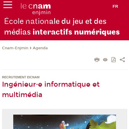
FR
École nation
ale du jeu et des
médias
interactifs
numériques
Cnam-Enjmin
Agenda
RECRUTEMENT EICNAM
Ingénieur·e informatique et
multimédia