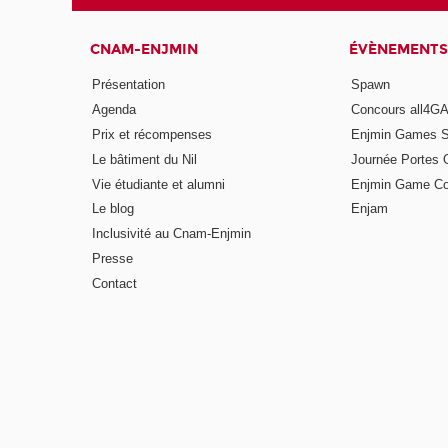
CNAM-ENJMIN
ÉVÈNEMENTS
Présentation
Spawn
Agenda
Concours all4
Prix et récompenses
Enjmin Games 
Le bâtiment du Nil
Journée Portes 
Vie étudiante et alumni
Enjmin Game Co
Le blog
Enjam
Inclusivité au Cnam-Enjmin
Presse
Contact