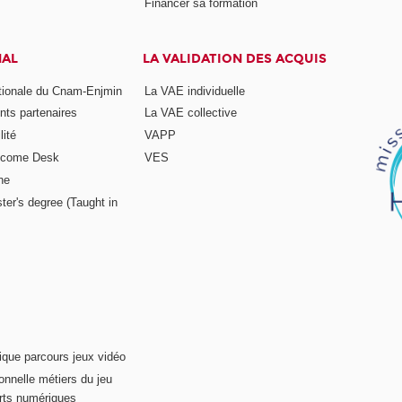
Financer sa formation
NAL
LA VALIDATION DES ACQUIS
ationale du Cnam-Enjmin
La VAE individuelle
nts partenaires
La VAE collective
ité
VAPP
elcome Desk
VES
ne
ter's degree (Taught in
ique parcours jeux vidéo
onnelle métiers du jeu
rts numériques