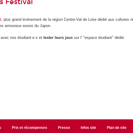
s Festival
l
, plus grand événement de la région Centre-Val de Loire dédié aux cultures n
 les amoureux·euses du Japon.
avec nos étudiant·e·s et
tester leurs jeux
sur l' "espace étudiant" dédié.
s
Prix et récompenses
Presse
Infos site
Plan de site