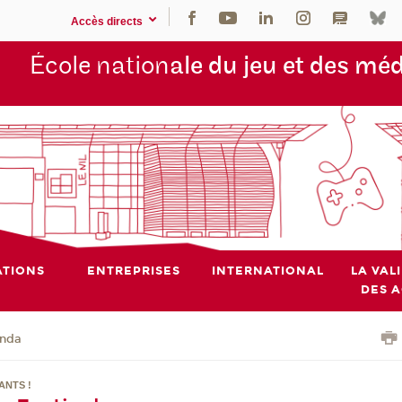
Accès directs
École nation
ale du jeu et des mé
TIONS
ENTREPRISES
INTERNATIONAL
LA VAL
DES 
nda
ANTS !