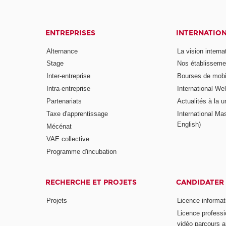
ENTREPRISES
INTERNATIO
Alternance
La vision intern
Stage
Nos établisseme
Inter-entreprise
Bourses de mobil
Intra-entreprise
International W
Partenariats
Actualités à la u
Taxe d'apprentissage
International Mas
English)
Mécénat
VAE collective
Programme d'incubation
RECHERCHE ET PROJETS
CANDIDATER
Projets
Licence informat
Licence professi
vidéo parcours a