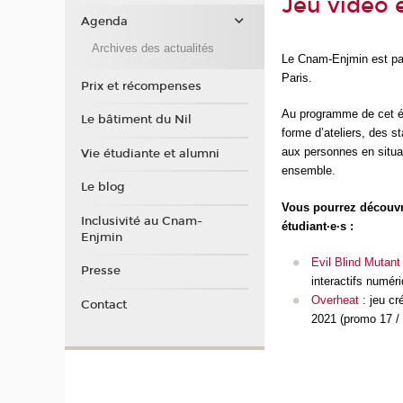
Jeu vidéo 
Agenda
Archives des actualités
Le Cnam-Enjmin est par
Paris.
Prix et récompenses
Au programme de cet év
Le bâtiment du Nil
forme d’ateliers, des st
aux personnes en situat
Vie étudiante et alumni
ensemble.
Le blog
Vous pourrez découvri
Inclusivité au Cnam-
étudiant·e·s :
Enjmin
Evil Blind Mutant
Presse
interactifs numér
Overheat
: jeu cr
Contact
2021 (promo 17 /