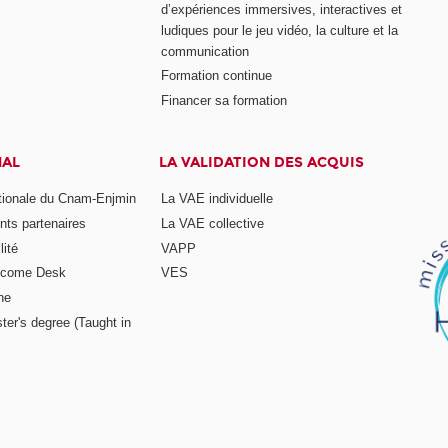
d’expériences immersives, interactives et
ludiques pour le jeu vidéo, la culture et la
communication
Formation continue
Financer sa formation
NAL
LA VALIDATION DES ACQUIS
ationale du Cnam-Enjmin
La VAE individuelle
nts partenaires
La VAE collective
ité
VAPP
elcome Desk
VES
ne
ter's degree (Taught in