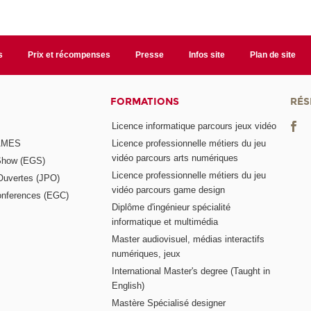
s
Prix et récompenses
Presse
Infos site
Plan de site
FORMATIONS
RÉS
Licence informatique parcours jeux vidéo
GAMES
Licence professionnelle métiers du jeu
vidéo parcours arts numériques
Show (EGS)
Licence professionnelle métiers du jeu
Ouvertes (JPO)
vidéo parcours game design
nferences (EGC)
Diplôme d'ingénieur spécialité
informatique et multimédia
Master audiovisuel, médias interactifs
numériques, jeux
International Master's degree (Taught in
English)
Mastère Spécialisé designer