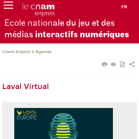
FR
École nation
ale du jeu et des
médias
interactifs
numériques
Cnam-Enjmin
Agenda
Laval Virtual