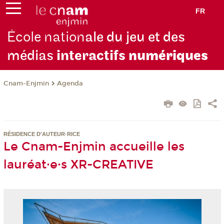
FR
École nation
ale du jeu et des
médias
interactifs
numériques
Cnam-Enjmin
Agenda
RÉSIDENCE D'AUTEUR·RICE
Le Cnam-Enjmin accueille les
lauréat·e·s XR-CREATIVE