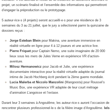
projet, un scénario finalisé et l’ensemble des informations qui permettront
d’engager la préproduction ou le prototypage.
5 auteur·rice·s (4 projets) seront accueilli·e·s pour une résidence de 3
semaines du 3 au 21 juillet, que le jury a sélectionné parmi la quinzaine de
dossiers reçus :
Jorge Esteban Blein
pour Makina, une aventure immersive en
réalité virtuelle en ligne pour 4 à 12 joueurs et une actrice live.
Pierre Friquet
pour Captain Nemo, une suite imaginaire de 20 000
lieux sous les mers de Jules Verne en expérience VR d’action-
aventure.
Milosz Hermanowicz
pour Jacob et Julie, une expérience
documentaire interactive pour la réalité virtuelle adaptée du journal
intime de Jacob Hochberg écrit pendant la 2ème guerre mondiale.
Lucia Malerba et Niccolo Manzolini
(Mangoosta) pour Roussel’s
Music Box, une expérience VR adaptée de leur court métrage
d’animation L’angoisse et l’extase.
Durant leur 3 semaines à Angoulême, les auteur·rice·s auront l’occasion de
rencontrer plusieurs professionnel·le·s de la filière image d’Angoulême.
Iels