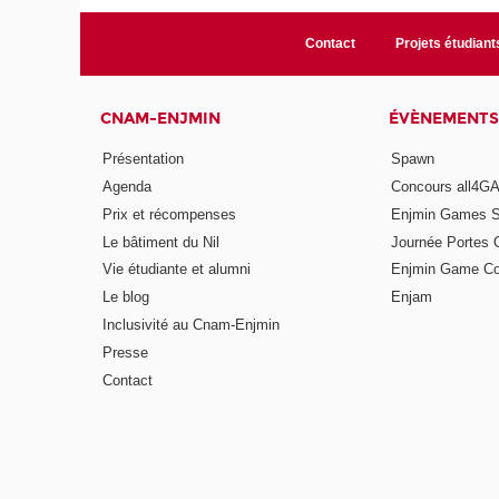
Contact
Projets étudiant
CNAM-ENJMIN
ÉVÈNEMENTS
Présentation
Spawn
Agenda
Concours all4
Prix et récompenses
Enjmin Games 
Le bâtiment du Nil
Journée Portes 
Vie étudiante et alumni
Enjmin Game Co
Le blog
Enjam
Inclusivité au Cnam-Enjmin
Presse
Contact