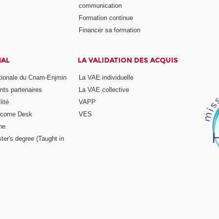
communication
Formation continue
Financer sa formation
NAL
LA VALIDATION DES ACQUIS
ationale du Cnam-Enjmin
La VAE individuelle
nts partenaires
La VAE collective
ité
VAPP
elcome Desk
VES
ne
ter's degree (Taught in