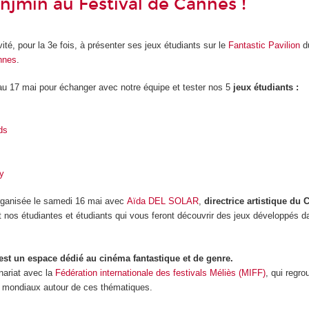
jmin au Festival de Cannes !
té, pour la 3e fois, à présenter ses jeux étudiants sur le
Fantastic Pavilion
d
nnes
.
u 17 mai pour échanger avec notre équipe et tester nos 5
jeux étudiants :
ds
y
rganisée le samedi 16 mai avec
Aïda DEL SOLAR
,
directrice artistique d
et nos étudiantes et étudiants qui vous feront découvrir des jeux développés d
 est un espace dédié au cinéma fantastique et de genre.
enariat avec la
Fédération internationale des festivals Méliès (MIFF)
, qui regro
 mondiaux autour de ces thématiques.