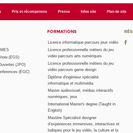
s
Prix et récompenses
Presse
Infos site
Plan de site
FORMATIONS
RÉS
Licence informatique parcours jeux vidéo
GAMES
Licence professionnelle métiers du jeu
vidéo parcours arts numériques
Show (EGS)
Licence professionnelle métiers du jeu
Ouvertes (JPO)
vidéo parcours game design
nferences (EGC)
Diplôme d'ingénieur spécialité
informatique et multimédia
Master audiovisuel, médias interactifs
numériques, jeux
International Master's degree (Taught in
English)
Mastère Spécialisé designer
d’expériences immersives, interactives et
ludiques pour le jeu vidéo, la culture et la