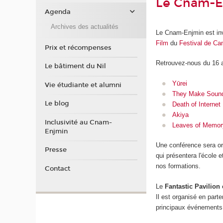
Le Cnam-En
Agenda
Archives des actualités
Le Cnam-Enjmin est invi
Film
du
Festival de Ca
Prix et récompenses
Retrouvez-nous du 16 a
Le bâtiment du Nil
Yūrei
Vie étudiante et alumni
They Make Soun
Le blog
Death of Internet
Akiya
Inclusivité au Cnam-
Leaves of Memor
Enjmin
Une conférence sera o
Presse
qui présentera l'école 
nos formations.
Contact
Le
Fantastic Pavilion
Il est organisé en part
principaux événements