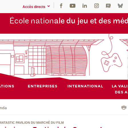
Accès directs
École nation
ale du jeu et des mé
TIONS
ENTREPRISES
INTERNATIONAL
LA VAL
DES 
nda
NTASTIC PAVILION DU MARCHÉ DU FILM