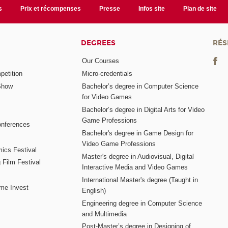
s
Prix et récompenses
Presse
Infos site
Plan de site
DEGREES
RÉS
Our Courses
etition
Micro-credentials
Show
Bachelor’s degree in Computer Science
for Video Games
Bachelor’s degree in Digital Arts for Video
Game Professions
nferences
Bachelor's degree in Game Design for
Video Game Professions
mics Festival
Master's degree in Audiovisual, Digital
 Film Festival
Interactive Media and Video Games
International Master's degree (Taught in
me Invest
English)
Engineering degree in Computer Science
and Multimedia
Post-Master’s degree in Designing of