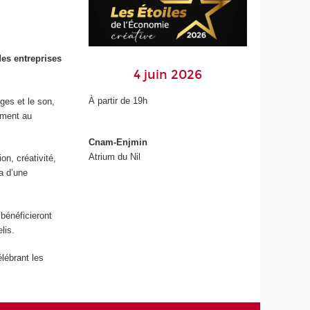
des entreprises
4 juin 2026
À partir de 19h
ges et le son,
ement au
Cnam-Enjmin
Atrium du Nil
n, créativité,
ra d’une
bénéficieront
lis.
élébrant les