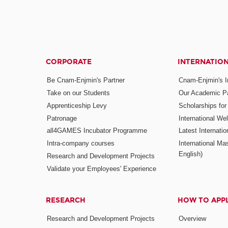
CORPORATE
INTERNATIO
Be Cnam-Enjmin's Partner
Cnam-Enjmin's In
Take on our Students
Our Academic Pa
Apprenticeship Levy
Scholarships fo
Patronage
International W
all4GAMES Incubator Programme
Latest Internati
Intra-company courses
International Mas
English)
Research and Development Projects
Validate your Employees' Experience
RESEARCH
HOW TO APP
Research and Development Projects
Overview