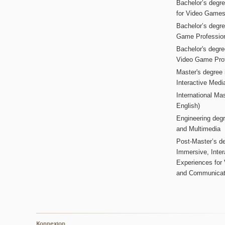
Bachelor’s degr
for Video Game
Bachelor’s degree
Game Professio
Bachelor's degr
Video Game Pro
Master's degree i
Interactive Med
International Mas
English)
Engineering deg
and Multimedia
Post-Master’s de
Immersive, Inter
Experiences for
and Communicat
Konnexion