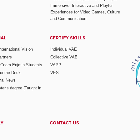
Immersive, Interactive and Playful
Experiences for Video Games, Culture
and Communication
NAL
CERTIFY SKILLS
ternational Vision
Individual VAE
rtners
Collective VAE
r Cnam-Enjmin Students
VAPP
elcome Desk
VES
onal News
ter’s degree (Taught in
LY
CONTACT US