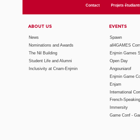
Contact
Projets étudiant
ABOUT US
EVENTS
News
Spawn
Nominations and Awards
all4GAMES Comp
The Nil Building
Enjmin Games 
Student Life and Alumni
Open Day
Inclusivity at Cnam-Enjmin
Angouniarof
Enjmin Game Co
Enjam
International Co
French-Speaking
Immersity
Game Conf - Ga