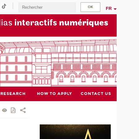
FR
dias
interactifs
numériques
RESEARCH
HOW TO APPLY
CONTACT US