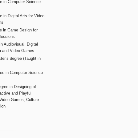
ee in Computer Science
s
 in Digital Arts for Video
ns
ee in Game Design for
fessions
n Audiovisual, Digital
ia and Video Games
ter’s degree (Taught in
ree in Computer Science
gree in Designing of
active and Playful
 Video Games, Culture
ion