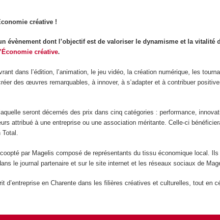
Économie créative !
n évènement dont l’objectif est de valoriser le dynamisme et la vitalité 
l’Économie créative
.
nt dans l’édition, l’animation, le jeu vidéo, la création numérique, les tourna
 créer des œuvres remarquables, à innover, à s’adapter et à contribuer positiv
aquelle seront décernés des prix dans cinq catégories : performance, innovatio
eurs attribué à une entreprise ou une association méritante. Celle-ci bénéficie
 Total.
y coopté par Magelis composé de représentants du tissu économique local. Ils 
ans le journal partenaire et sur le site internet et les réseaux sociaux de Mage
t d’entreprise en Charente dans les filières créatives et culturelles, tout en c