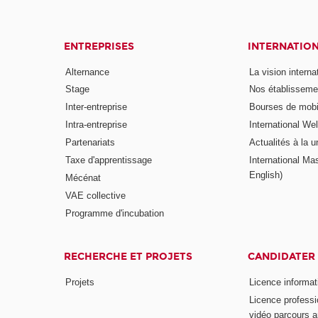
ENTREPRISES
INTERNATIO
Alternance
La vision intern
Stage
Nos établisseme
Inter-entreprise
Bourses de mobil
Intra-entreprise
International W
Partenariats
Actualités à la u
Taxe d'apprentissage
International Mas
English)
Mécénat
VAE collective
Programme d'incubation
RECHERCHE ET PROJETS
CANDIDATER
Projets
Licence informat
Licence professi
vidéo parcours a