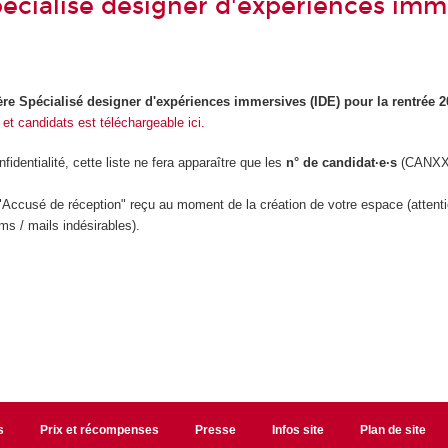
écialisé designer d'expériences imm
e Spécialisé designer d'expériences immersives (IDE) pour la rentrée 
 et candidats est téléchargeable ici.
identialité, cette liste ne fera apparaître que les
n° de candidat·e·s
(CANXXX
 "Accusé de réception" reçu au moment de la création de votre espace (attenti
s / mails indésirables).
s
Prix et récompenses
Presse
Infos site
Plan de site