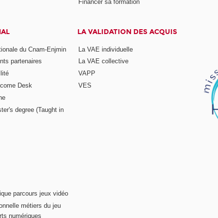
Financer sa formation
NAL
LA VALIDATION DES ACQUIS
ationale du Cnam-Enjmin
La VAE individuelle
nts partenaires
La VAE collective
ité
VAPP
elcome Desk
VES
ne
ter's degree (Taught in
ique parcours jeux vidéo
onnelle métiers du jeu
rts numériques