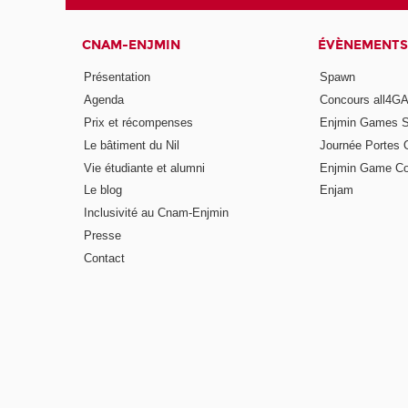
CNAM-ENJMIN
ÉVÈNEMENTS
Présentation
Spawn
Agenda
Concours all4
Prix et récompenses
Enjmin Games 
Le bâtiment du Nil
Journée Portes 
Vie étudiante et alumni
Enjmin Game Co
Le blog
Enjam
Inclusivité au Cnam-Enjmin
Presse
Contact