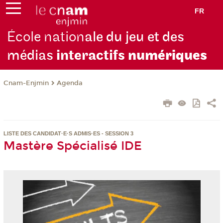
FR
École nation
ale du jeu et des
médias
interactifs
numériques
Cnam-Enjmin
Agenda
LISTE DES CANDIDAT·E·S ADMIS·ES - SESSION 3
Mastère Spécialisé IDE