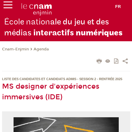
FR
École nation
ale du jeu et des
médias
interactifs
numériques
Cnam-Enjmin
Agenda
LISTE DES CANDIDATES ET CANDIDATS ADMIS - SESSION 2 - RENTRÉE 2025
MS designer d'expériences
immersives (IDE)