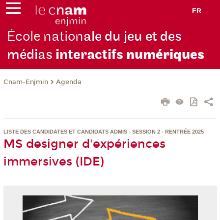
FR
École nation
ale du jeu et des
médias
interactifs
numériques
Cnam-Enjmin
Agenda
LISTE DES CANDIDATES ET CANDIDATS ADMIS - SESSION 2 - RENTRÉE 2025
MS designer d'expériences
immersives (IDE)